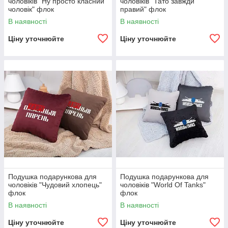
чоловіків "Ну просто класний
чоловіків "Тато завжди
чоловік" флок
правий" флок
В наявності
В наявності
Ціну уточнюйте
Ціну уточнюйте
Подушка подарункова для
Подушка подарункова для
чоловіків "Чудовий хлопець"
чоловіків "World Of Tanks"
флок
флок
В наявності
В наявності
Ціну уточнюйте
Ціну уточнюйте