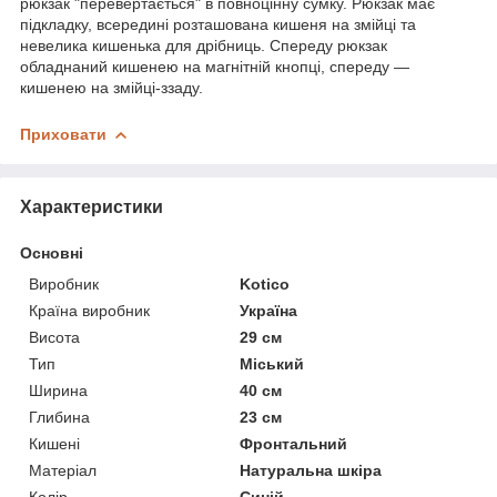
рюкзак "перевертається" в повноцінну сумку. Рюкзак має
підкладку, всередині розташована кишеня на змійці та
невелика кишенька для дрібниць. Спереду рюкзак
обладнаний кишенею на магнітній кнопці, спереду —
кишенею на змійці-ззаду.
Приховати
Характеристики
Основні
Виробник
Kotico
Країна виробник
Україна
Висота
29 см
Тип
Міський
Ширина
40 см
Глибина
23 см
Кишені
Фронтальний
Матеріал
Натуральна шкіра
Колір
Синій