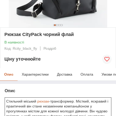
Рюкзак CityPack чорний флай
В наявності
Код: Rcity_black_fly
Роздріб
Ціну уточнюйте
Опис
Характеристики
Доставка
Оплата
Умови п
Опис
Стильний міський
рюкзак
-трансформер. Місткий, яскравий і
практичний він стане незамінним компаньйоном у
прогулянках містом для кожної молодої дівчини. Він чудово
вмістить у собі спортивну форму, особисті речі, конспекти