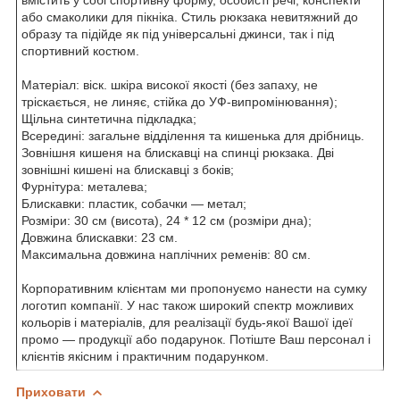
або смаколики для пікніка. Стиль рюкзака невитяжний до
образу та підійде як під універсальні джинси, так і під
спортивний костюм.
Матеріал: віск. шкіра високої якості (без запаху, не
тріскається, не линяє, стійка до УФ-випромінювання);
Щільна синтетична підкладка;
Всередині: загальне відділення та кишенька для дрібниць.
Зовнішня кишеня на блискавці на спинці рюкзака. Дві
зовнішні кишені на блискавці з боків;
Фурнітура: металева;
Блискавки: пластик, собачки — метал;
Розміри: 30 см (висота), 24 * 12 см (розміри дна);
Довжина блискавки: 23 см.
Максимальна довжина наплічних ременів: 80 см.
Корпоративним клієнтам ми пропонуємо нанести на сумку
логотип компанії. У нас також широкий спектр можливих
кольорів і матеріалів, для реалізації будь-якої Вашої ідеї
промо — продукції або подарунок. Потіште Ваш персонал і
клієнтів якісним і практичним подарунком.
Приховати