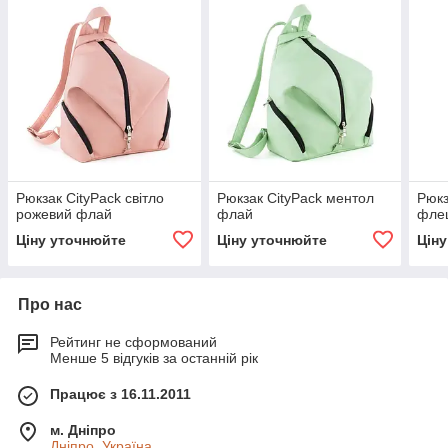
Рюкзак CityPack світло
Рюкзак CityPack ментол
Рюкз
рожевий флай
флай
фле
Ціну уточнюйте
Ціну уточнюйте
Цін
Про нас
Рейтинг не сформований
Менше 5 відгуків за останній рік
Працює з 16.11.2011
м. Дніпро
Дніпро, Україна