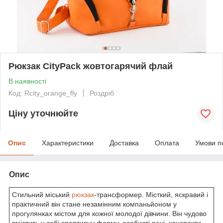
Рюкзак CityPack жовтогарячий флай
В наявності
Код: Rcity_orange_fly
Роздріб
Ціну уточнюйте
Опис
Характеристики
Доставка
Оплата
Умови п
Опис
Стильний міський
рюкзак
-трансформер. Місткий, яскравий і
практичний він стане незамінним компаньйоном у
прогулянках містом для кожної молодої дівчини. Він чудово
вмістить у собі спортивну форму, особисті речі, конспекти