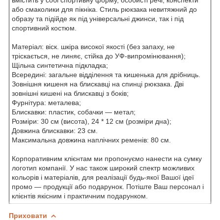
або смаколики для пікніка. Стиль рюкзака невитяжний до
образу та підійде як під універсальні джинси, так і під
спортивний костюм.
Матеріал: віск. шкіра високої якості (без запаху, не
тріскається, не линяє, стійка до УФ-випромінювання);
Щільна синтетична підкладка;
Всередині: загальне відділення та кишенька для дрібниць.
Зовнішня кишеня на блискавці на спинці рюкзака. Дві
зовнішні кишені на блискавці з боків;
Фурнітура: металева;
Блискавки: пластик, собачки — метал;
Розміри: 30 см (висота), 24 * 12 см (розміри дна);
Довжина блискавки: 23 см.
Максимальна довжина наплічних ременів: 80 см.
Корпоративним клієнтам ми пропонуємо нанести на сумку
логотип компанії. У нас також широкий спектр можливих
кольорів і матеріалів, для реалізації будь-якої Вашої ідеї
промо — продукції або подарунок. Потіште Ваш персонал і
клієнтів якісним і практичним подарунком.
Приховати