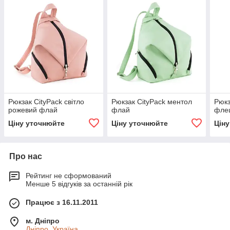
Рюкзак CityPack світло
Рюкзак CityPack ментол
Рюкз
рожевий флай
флай
фле
Ціну уточнюйте
Ціну уточнюйте
Цін
Про нас
Рейтинг не сформований
Менше 5 відгуків за останній рік
Працює з 16.11.2011
м. Дніпро
Дніпро, Україна