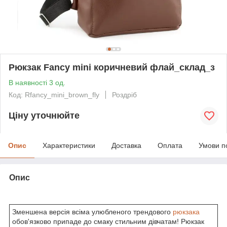
Рюкзак Fancy mini коричневий флай_склад_з
В наявності 3 од.
Код: Rfancy_mini_brown_fly
Роздріб
Ціну уточнюйте
Опис
Характеристики
Доставка
Оплата
Умови п
Опис
Зменшена версія всіма улюбленого трендового
рюкзака
обов'язково припаде до смаку стильним дівчатам! Рюкзак