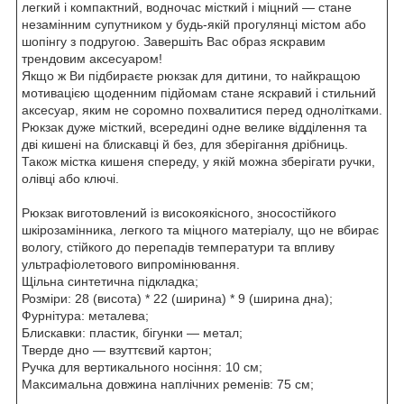
легкий і компактний, водночас місткий і міцний — стане
незамінним супутником у будь-якій прогулянці містом або
шопінгу з подругою. Завершіть Вас образ яскравим
трендовим аксесуаром!
Якщо ж Ви підбираєте рюкзак для дитини, то найкращою
мотивацією щоденним підйомам стане яскравий і стильний
аксесуар, яким не соромно похвалитися перед однолітками.
Рюкзак дуже місткий, всередині одне велике відділення та
дві кишені на блискавці й без, для зберігання дрібниць.
Також містка кишеня спереду, у якій можна зберігати ручки,
олівці або ключі.
Рюкзак виготовлений із високоякісного, зносостійкого
шкірозамінника, легкого та міцного матеріалу, що не вбирає
вологу, стійкого до перепадів температури та впливу
ультрафіолетового випромінювання.
Щільна синтетична підкладка;
Розміри: 28 (висота) * 22 (ширина) * 9 (ширина дна);
Фурнітура: металева;
Блискавки: пластик, бігунки — метал;
Тверде дно — взуттєвий картон;
Ручка для вертикального носіння: 10 см;
Максимальна довжина наплічних ременів: 75 см;