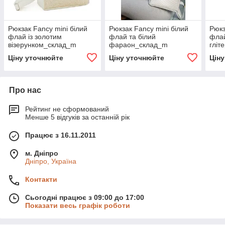
Рюкзак Fancy mini білий
Рюкзак Fancy mini білий
Рюкз
флай із золотим
флай та білий
флай
візерунком_склад_m
фараон_склад_m
гліт
Ціну уточнюйте
Ціну уточнюйте
Цін
Про нас
Рейтинг не сформований
Менше 5 відгуків за останній рік
Працює з 16.11.2011
м. Дніпро
Дніпро, Україна
Контакти
Сьогодні працює з 09:00 до 17:00
Показати весь графік роботи