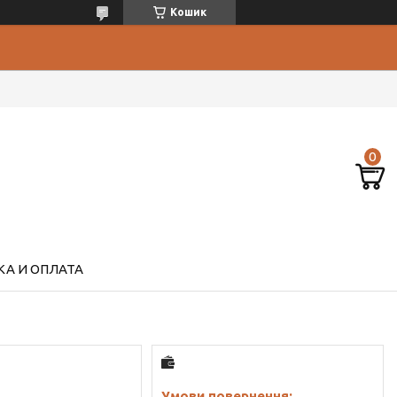
Кошик
А И ОПЛАТА
й