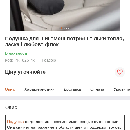
Подушка для шиї "Мені потрібні тільки тепло,
ласка і любов" флок
В наявності
Код: PR_825_fk
Роздріб
Ціну уточнюйте
Опис
Характеристики
Доставка
Оплата
Умови п
Опис
Подушка
подголовник - незаменимая вещь в путешествии.
Она снимет напряжение в области шеи и поддержит голову