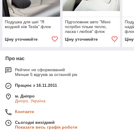
Подушка для шиї "Я
Підголовник авто "Мені
Поду
модней ніж Tesla" флок
потрібні тільки тепло,
наді
ласка і любов" флок
фло
Ціну уточнюйте
Ціну уточнюйте
Цін
Про нас
Рейтинг не сформований
Менше 5 відгуків за останній рік
Працює з 16.11.2011
м. Дніпро
Дніпро, Україна
Контакти
Сьогодні вихідний
Показати весь графік роботи