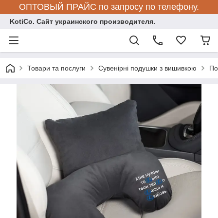
ОПТОВЫЙ ПРАЙС по запросу по телефону.
KotiCo. Сайт украинского производителя.
Товари та послуги
Сувенірні подушки з вишивкою
По