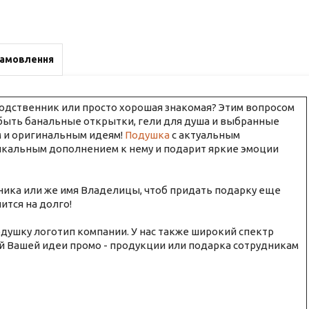
замовлення
родственник или просто хорошая знакомая? Этим вопросом
быть банальные открытки, гели для душа и выбранные
м и оригинальным идеям!
Подушка
с актуальным
икальным дополнением к нему и подарит яркие эмоции
ника или же имя Владелицы, чтоб придать подарку еще
тся на долго!
душку логотип компании. У нас также широкий спектр
й Вашей идеи промо - продукции или подарка сотрудникам