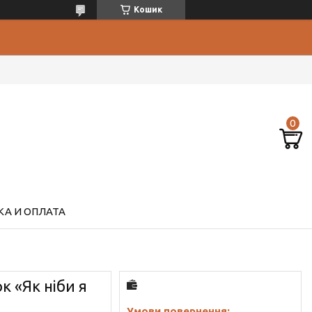
Кошик
А И ОПЛАТА
 «Як ніби я