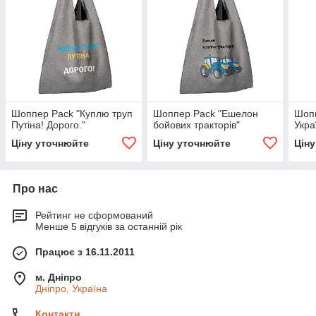
Шоппер Pack "Куплю труп
Шоппер Pack "Ешелон
Шопп
Путіна! Дорого."
бойових тракторів"
Укра
Ціну уточнюйте
Ціну уточнюйте
Цін
Про нас
Рейтинг не сформований
Менше 5 відгуків за останній рік
Працює з 16.11.2011
м. Дніпро
Дніпро, Україна
Контакти