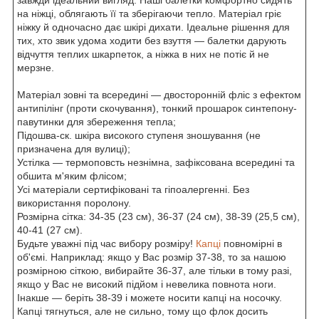
на ніжці, облягають її та зберігаючи тепло. Матеріал гріє
ніжку й одночасно дає шкірі дихати. Ідеальне рішення для
тих, хто звик удома ходити без взуття — балетки дарують
відчуття теплих шкарпеток, а ніжка в них не потіє й не
мерзне.
Матеріал зовні та всередині — двосторонній фліс з ефектом
антипілінг (проти скочування), тонкий прошарок синтепону-
павутинки для збереження тепла;
Підошва-ск. шкіра високого ступеня зношування (не
призначена для вулиці);
Устілка — термоповсть незнімна, зафіксована всередині та
обшита м'яким флісом;
Усі матеріали сертифіковані та гіпоалергенні. Без
використання поролону.
Розмірна сітка: 34-35 (23 см), 36-37 (24 см), 38-39 (25,5 см),
40-41 (27 см).
Будьте уважні під час вибору розміру!
Капці
повномірні в
об'ємі. Наприклад: якщо у Вас розмір 37-38, то за нашою
розмірною сіткою, вибирайте 36-37, але тільки в тому разі,
якщо у Вас не високий підйом і невелика повнота ноги.
Інакше — беріть 38-39 і можете носити капці на носочку.
Капці тягнуться, але не сильно, тому що флок досить