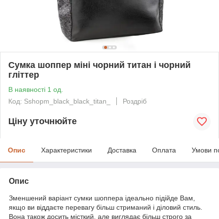
Сумка шоппер міні чорний титан і чорний
гліттер
В наявності 1 од.
Код: Sshopm_black_black_titan_
Роздріб
Ціну уточнюйте
Опис
Характеристики
Доставка
Оплата
Умови п
Опис
Зменшений варіант сумки шоппера ідеально підійде Вам,
якщо ви віддаєте перевагу більш стриманий і діловий стиль.
Вона також досить місткий, але виглядає більш строго за