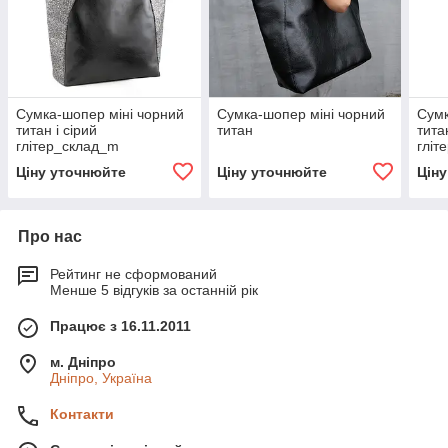
Сумка-шопер міні чорний
Сумка-шопер міні чорний
Сум
титан і сірий
титан
тита
глітер_склад_m
гліт
Ціну уточнюйте
Ціну уточнюйте
Цін
Про нас
Рейтинг не сформований
Менше 5 відгуків за останній рік
Працює з 16.11.2011
м. Дніпро
Дніпро, Україна
Контакти