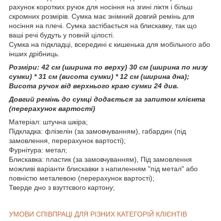
рахунок коротких ручок для носіння на згині ліктя і більш
скромних розмірів. Сумка має знімний довгий ремінь для
носіння на плечі. Сумка застібається на блискавку, так що
ваші речі будуть у повній цілості.
Сумка на підкладці, всередині є кишенька для мобільного або
інших дрібниць.
Розміри: 42 см (ширина по верху) 30 см (ширина по низу
сумки) * 31 см (висота сумки) * 12 см (ширина дна);
Висота ручок від верхнього краю сумки 24 див.
Довгий ремінь до сумці додається за запитом клієнта
(перерахунок вартості)
Матеріал: штучна шкіра;
Підкладка: флізелін (за замовчуванням), габардин (під
замовлення, перерахунок вартості);
Фурнітура: метал;
Блискавка: пластик (за замовчуванням), Під замовлення
можливі варіанти блискавки з напиленням "під метал" або
повністю металевою (перерахунок вартості);
Тверде дно з взуттєвого картону;
УМОВИ СПІВПРАЦІ ДЛЯ РІЗНИХ КАТЕГОРІЙ КЛІЄНТІВ