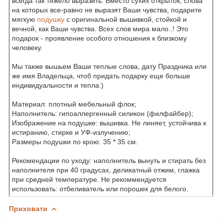
всегда так тяжело выразить. Вместо сухих открыток, слова
на которых все-равно не выразят Ваши чувства, подарите
мягкую
подушку
с оригинальной вышивкой, стойкой и
вечной, как Ваши чувства. Всех слов мира мало..! Это
подарок - проявление особого отношения к близкому
человеку.
Мы также вышьем Ваши теплые слова, дату Праздника или
же имя Владельца, чтоб придать подарку еще больше
индивидуальности и тепла:)
Материал: плотный мебельный флок;
Наполнитель: гипоаллергенный силикон (филфайбер);
Изображение на подушке: вышивка. Не линяет, устойчива к
истиранию, стирке и УФ-излучению;
Размеры подушки по крою: 35 * 35 см.
Рекомендации по уходу: наполнитель вынуть и стирать без
наполнителя при 40 градусах, деликатный отжим, глажка
при средней температуре. Не рекоммендуется
использовать: отбеливатель или порошек для белого.
Приховати