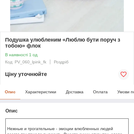
Подушка улюбленим «Люблю бути поруч з
тобою» флок
В наявності 1 од.
Код: PV_060_lpink_fk
Роздріб
Ціну уточнюйте
Опис
Характеристики
Доставка
Оплата
Умови п
Опис
Нежные и трогательные - эмоции влюбленных людей