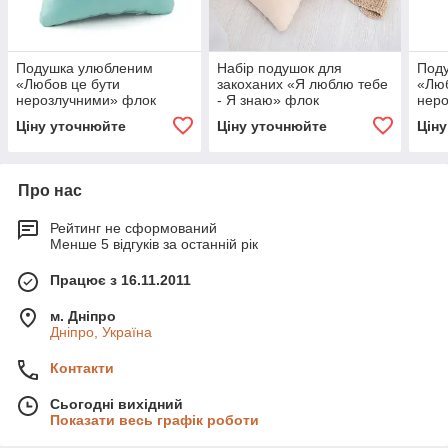
Подушка улюбленим
Набір подушок для
Под
«Любов це бути
закоханих «Я люблю тебе
«Люб
нерозлучними» флок
- Я знаю» флок
нер
Ціну уточнюйте
Ціну уточнюйте
Цін
Про нас
Рейтинг не сформований
Менше 5 відгуків за останній рік
Працює з 16.11.2011
м. Дніпро
Дніпро, Україна
Контакти
Сьогодні вихідний
Показати весь графік роботи