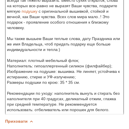
всегда так тяжело выразить. Вместо сухих открыток, слова
на которых все-равно не выразят Ваши чувства, подарите
мягкую
подушку
с оригинальной вышивкой, стойкой и
вечной, как Ваши чувства. Всех слов мира мало..! Это
подарок - проявление особого отношения к близкому
человеку.
Мы также вышьем Ваши теплые слова, дату Праздника или
же имя Владельца, чтоб придать подарку еще больше
индивидуальности и тепла:)
Материал: плотный мебельный флок;
Наполнитель: гипоаллергенный силикон (филфайбер);
Изображение на подушке: вышивка. Не линяет, устойчива к
истиранию, стирке и УФ-излучению;
Размеры подушки по крою: 35 * 35 см.
Рекомендации по уходу: наполнитель вынуть и стирать без
наполнителя при 40 градусах, деликатный отжим, глажка
при средней температуре. Не рекоммендуется
использовать: отбеливатель или порошек для белого.
Приховати