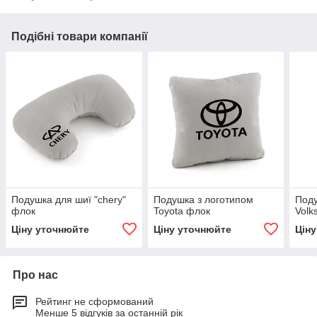
Подібні товари компанії
Подушка для шиї "chery"
Подушка з логотипом
Поду
флок
Toyota флок
Volk
Ціну уточнюйте
Ціну уточнюйте
Цін
Про нас
Рейтинг не сформований
Менше 5 відгуків за останній рік