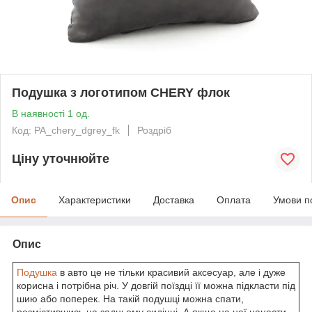
Подушка з логотипом CHERY флок
В наявності 1 од.
Код: PA_chery_dgrey_fk
Роздріб
Ціну уточнюйте
Опис
Характеристики
Доставка
Оплата
Умови п
Опис
Подушка
в авто це не тільки красивий аксесуар, але і дуже
корисна і потрібна річ. У довгій поїздці її можна підкласти під
шию або поперек. На такій подушці можна спати,
розмістившись на задньому сидінні. А якщо на неї нанести