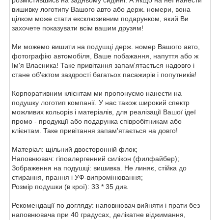
вишивку логотипу Вашого авто або держ. номери, вона
цілком може стати ексклюзивним подарунком, який Ви
захочете показувати всім вашим друзям!
Ми можемо вишити на подушці держ. номер Вашого авто,
фотографію автомобіля, Ваше побажання, напуття або ж
Ім'я Власника! Таке привітання запам'ятається надовго і
стане об'єктом заздрості багатьох пасажирів і попутників!
Корпоративним клієнтам ми пропонуємо нанести на
подушку логотип компанії. У нас також широкий спектр
можливих кольорів і матеріалів, для реалізації Вашої ідеї
промо - продукції або подарунка співробітникам або
клієнтам. Таке привітання запам'ятається на довго!
Матеріал: щільний двосторонній флок;
Наповнювач: гіпоалергенний силікон (филфайбер);
Зображення на подушці: вишивка. Не линяє, стійка до
стирання, прання і УФ-випромінювання;
Розмір подушки (в крої): 33 * 35 див.
Рекомендації по догляду: наповнювач вийняти і прати без
наповнювача при 40 градусах, делікатне віджимання,