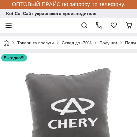
ОПТОВЫЙ ПРАЙС по запросу по телефону.
KotiCo. Сайт украинского производителя.
Товари та послуги
Склад до -70%
Подушки
Подуш
Выгодно!!!