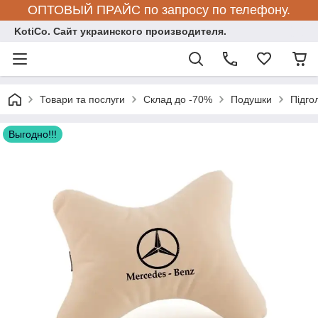
ОПТОВЫЙ ПРАЙС по запросу по телефону.
KotiCo. Сайт украинского производителя.
Товари та послуги
Склад до -70%
Подушки
Підго
Выгодно!!!