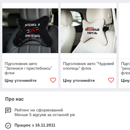
Підголовник авто
Підголовник авто "Чудовий
Підг
"Заткнися і пристебнись"
хлопець" флок
"peu
флок
фло
Ціну уточнюйте
Ціну уточнюйте
Цін
Про нас
Рейтинг не сформований
Менше 5 відгуків за останній рік
Працює з 16.11.2011