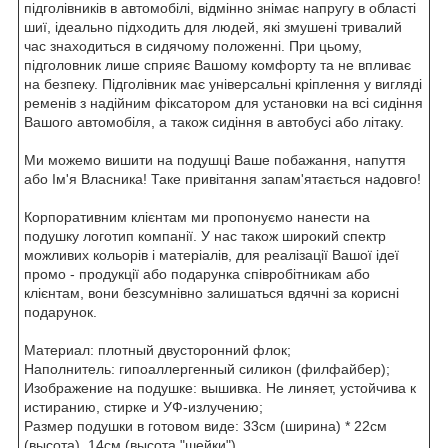
підголівників в автомобілі, відмінно знімає напругу в області
шиї, ідеально підходить для людей, які змушені тривалий
час знаходиться в сидячому положенні. При цьому,
підголовник лише сприяє Вашому комфорту та не впливає
на безпеку. Підголівник має універсальні кріплення у вигляді
ременів з надійним фіксатором для установки на всі сидіння
Вашого автомобіля, а також сидіння в автобусі або літаку.
Ми можемо вишити на подушці Ваше побажання, напуття
або Ім'я Власника! Таке привітання запам'ятається надовго!
Корпоративним клієнтам ми пропонуємо нанести на
подушку логотип компанії. У нас також широкий спектр
можливих кольорів і матеріалів, для реалізації Вашої ідеї
промо - продукції або подарунка співробітникам або
клієнтам, вони безсумнівно залишаться вдячні за корисні
подарунок.
Материал: плотный двусторонний флок;
Наполнитель: гипоаллергенный силикон (филфайбер);
Изображение на подушке: вышивка. Не линяет, устойчива к
истиранию, стирке и УФ-излучению;
Размер подушки в готовом виде: 33см (ширина) * 22см
(высота), 14см (высота "шейки").