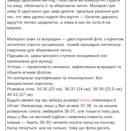
на ніжці, облягають її та зберігаючи тепло. Матеріал гріє
ніжку й одночасно дає шкірі дихати. Ідеальне рішення для
тих, хто звик удома ходити без взуття — балетки дарують
відчуття теплих шкарпеток, а ніжка в них не потіє й не
мерзне.
Матеріал зовні та всередині — двосторонній фліс з ефектом
антипілінг (проти скочування), тонкий прошарок синтепону-
павутинки для збереження тепла;
Підошва-ск. шкіра високого ступеня зношування (не
призначена для вулиці);
Устілка — термоповсть незнімна, зафіксована всередині та
обшита м'яким флісом;
Усі матеріали сертифіковані та гіпоалергенні. Без
використання поролону.
Розмірна сітка: 34-35 (23 см), 36-37 (24 см), 38-39 (25,5 см),
40-41 (27 см).
Будьте уважні під час вибору розміру!
Капці
повномірні в
об'ємі. Наприклад: якщо у Вас розмір 37-38, то за нашою
розмірною сіткою, вибирайте 36-37, але тільки в тому разі,
якщо у Вас не високий підйом і невелика повнота ноги.
Інакше — беріть 38-39 і можете носити капці на носочку.
Капці тягнуться, але не сильно, тому що флок досить