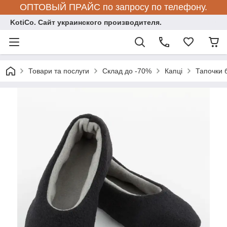
ОПТОВЫЙ ПРАЙС по запросу по телефону.
KotiCo. Сайт украинского производителя.
Товари та послуги
Склад до -70%
Капці
Тапочки 