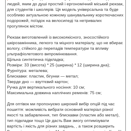
людей, яким до душі простий і ергономічний міський рюкзак,
для студентів і школярів. Ця модель універсальна та буде
особливо актуальною кожному шанувальнику короткочасних
подорожей, поїздок на велосипеді та нетривалих
прогулянок містом.
Рюкзак виготовлений із високоякісного, зносостійкого
шкірозамінника, легкого та міцного матеріалу, що не вбирає
вологу, стійкого до перепадів температури та впливу
ультрафіолетового випромінювання.
Щільна синтетична підкладка;
Розміри: 33 (висота) * 25 (ширина) * 12 (ширина дна);
Фурнітура: металева;
Блискавки: пластик, бігунки — метал;
Тверде дно — взуттєвий картон;
Ручка для вертикального носіння: 10 см;
Максимальна довжина наплічних ременів: 75 см;
Для оптівок ми пропонуємо широкий вибір опцій під час
пошиття: можливість вибрати основний матеріал різної
якості та забарвлення, тип блискавки (пластик або метал),
тип підкладки тощо Це дасть Вам змогу оптимізувати
вартість і якість для різних завдань, , а також розширить