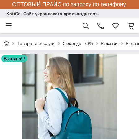
ОПТОВЫЙ ПРАЙС по запросу по телефону.
KotiCo. Сайт украинского производителя.
Товари та послуги
Склад до -70%
Рюкзаки
Рюкза
Выгодно!!!