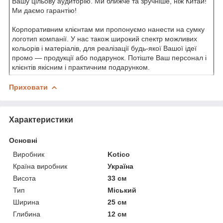
Вашу цільову аудиторію. Ми ближче та зручніше, ніж Китай!
Ми даємо гарантію!
Корпоративним клієнтам ми пропонуємо нанести на сумку
логотип компанії. У нас також широкий спектр можливих
кольорів і матеріалів, для реалізації будь-якої Вашої ідеї
промо — продукції або подарунок. Потіште Ваш персонал і
клієнтів якісним і практичним подарунком.
Приховати
Характеристики
Основні
Виробник
Kotico
Країна виробник
Україна
Висота
33 см
Тип
Міський
Ширина
25 см
Глибина
12 см