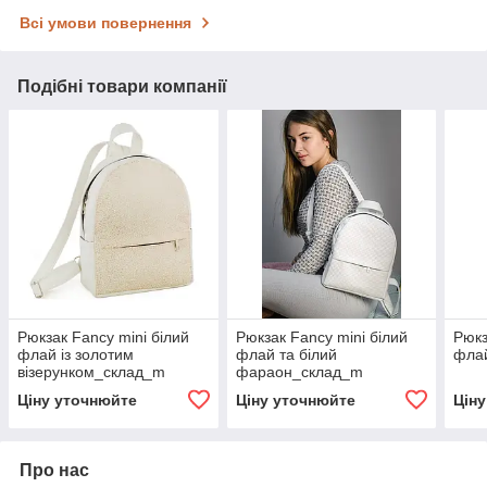
Всі умови повернення
Подібні товари компанії
Рюкзак Fancy mini білий
Рюкзак Fancy mini білий
Рюкз
флай із золотим
флай та білий
фла
візерунком_склад_m
фараон_склад_m
Ціну уточнюйте
Ціну уточнюйте
Цін
Про нас