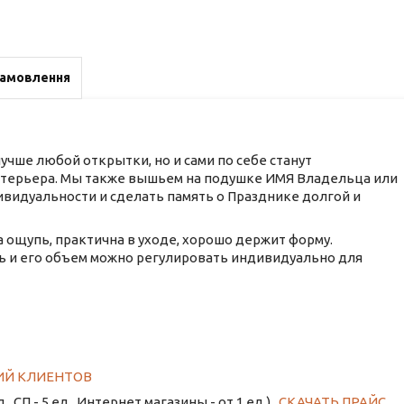
замовлення
чше любой открытки, но и сами по себе станут
терьера. Мы также вышьем на подушке ИМЯ Владельца или
видуальности и сделать память о Празднике долгой и
а ощупь, практична в уходе, хорошо держит форму.
ль и его объем можно регулировать индивидуально для
ИЙ КЛИЕНТОВ
д., СП - 5 ед., Интернет магазины - от 1 ед.)
СКАЧАТЬ ПРАЙС