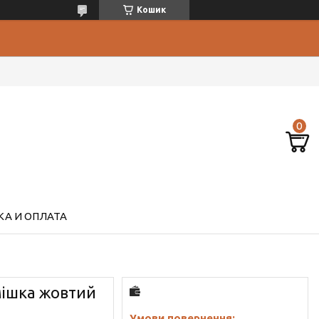
Кошик
А И ОПЛАТА
ішка жовтий