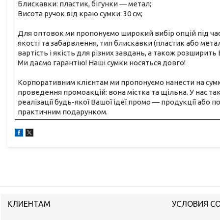
Блискавки: пластик, бігунки — метал;
Висота ручок від краю сумки: 30 см;
Для оптовок ми пропонуємо широкий вибір опцій під час
якості та забарвлення, тип блискавки (пластик або мета
вартість і якість для різних завдань, а також розширить
Ми даємо гарантію! Наші сумки носяться довго!
Корпоративним клієнтам ми пропонуємо нанести на сумк
проведення промоакцій: вона містка та щільна. У нас т
реалізації будь-якої Вашої ідеї промо — продукції або п
практичним подарунком.
КЛИЕНТАМ
УСЛОВИЯ С