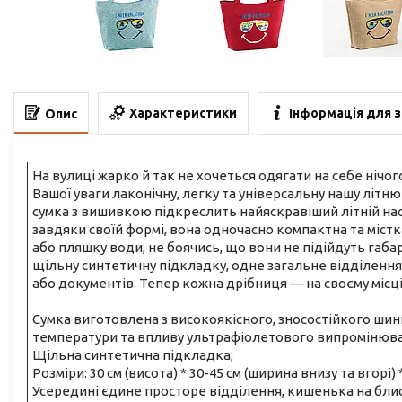
Характеристики
Інформація для 
Опис
На вулиці жарко й так не хочеться одягати на себе нічог
Вашої уваги лаконічну, легку та універсальну нашу літню 
сумка з вишивкою підкреслить найяскравіший літній наст
завдяки своїй формі, вона одночасно компактна та містк
або пляшку води, не боячись, що вони не підійдуть габа
щільну синтетичну підкладку, одне загальне відділення
або документів. Тепер кожна дрібниця — на своєму місці,
Сумка виготовлена з високоякісного, зносостійкого шини
температури та впливу ультрафіолетового випромінюва
Щільна синтетична підкладка;
Розміри: 30 см (висота) * 30-45 см (ширина внизу та вгорі)
Усередині єдине просторе відділення, кишенька на бли