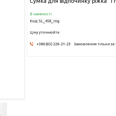
Сумка для відпочинку ріжка "I n
В наявності
Код:
SL_458_rog
Ціну уточнюйте
+380 (63) 226-21-23
Замовлення тільки за