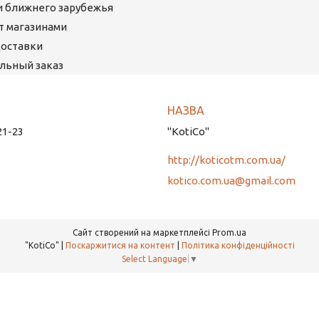
ми ближнего зарубежья
ет магазинами
Доставки
льный заказ
21-23
"KotiCo"
http://koticotm.com.ua/
kotico.com.ua@gmail.com
Сайт створений на маркетплейсі
Prom.ua
"KotiCo" |
Поскаржитися на контент
|
Політика конфіденційності
Select Language
▼