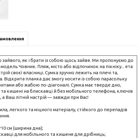
замовлення
о зайвого, як і брати із собою щось зайве. Ми пропонуємо до
модель Човник. Пляж, місто або відпочинок на пікніку... ета
рій своєї власниці. Сумка зручно лежить на плечі та,
а. Відкрита планка дає змогу носити із собою парасольку
ритами або жабою по-діагоналі. Сумка має тверде дно,
 та кишені на блискавці й без мобільного телефона, ключів
 а Ваш літній настрій — завжди при Вас!
ла, легкого та міцного матеріалу, стійкого до перепадів
ння.
 *10 см (ширина дна);
скавці для мобільного та кишеня для дрібниць;