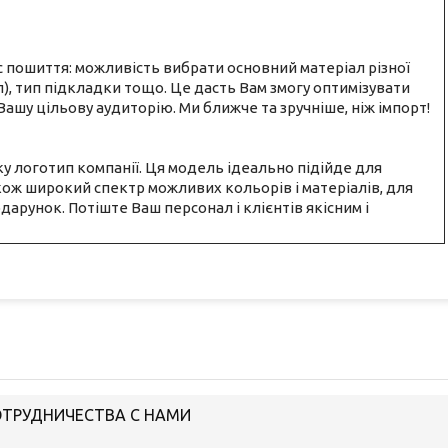
 пошиття: можливість вибрати основний матеріал різної
л), тип підкладки тощо. Це дасть Вам змогу оптимізувати
 Вашу цільову аудиторію. Ми ближче та зручніше, ніж імпорт!
у логотип компанії. Ця модель ідеально підійде для
акож широкий спектр можливих кольорів і матеріалів, для
одарунок. Потіште Ваш персонал і клієнтів якісним і
ОТРУДНИЧЕСТВА С НАМИ