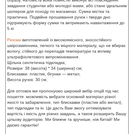
завдання студентки або молодої мами, або стане ідеальним
шопером для походу по магазинах. Сумка містка та
практична. Подвійне прошивання ручок і тверде дно
підтримують форму сумки та витримають навантаження до
5 кг.
Рюкзак
виготовлений із високоякісного, зносостійкого
шкірозамінника, легкого та міцного матеріалу, що не вбирає
вологу, стійкого до перепадів температури та впливу
ультрафіолетового випромінювання.
Щільна синтетична підкладка;
Розміри: 38 (висота) * 34 (ширина) см;
Блискавки: пластик, бігунки — метал;
Висота ручок: 30 см;
Для оптовок ми пропонуємо широкий вибір опцій під час
пошиття: можливість вибрати основний матеріал різної
якості та забарвлення, тип блискавки (пластик або метал),
тип підкладки та ін. Це дасть Вам змогу оптимізувати
вартість і якість для різних завдань, а також розширить Вашу
цільову аудиторію. Ми ближче та зручніше, ніж Китай! Ми
даємо гарантію!