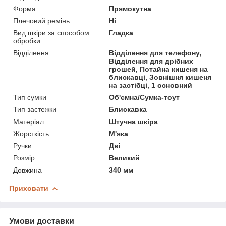
Форма
Прямокутна
Плечовий ремінь
Ні
Вид шкіри за способом
Гладка
обробки
Відділення
Відділення для телефону,
Відділення для дрібних
грошей, Потайна кишеня на
блискавці, Зовнішня кишеня
на застібці, 1 основний
Тип сумки
Об'ємна/Сумка-тоут
Тип застежки
Блискавка
Матеріал
Штучна шкіра
Жорсткість
М'яка
Ручки
Дві
Розмір
Великий
Довжина
340 мм
Приховати
Умови доставки