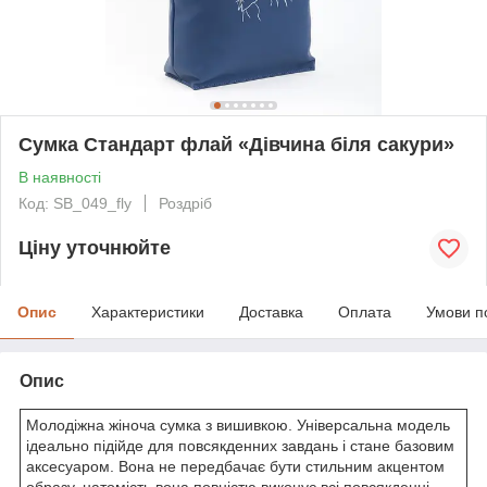
Сумка Стандарт флай «Дівчина біля сакури»
В наявності
Код: SB_049_fly
Роздріб
Ціну уточнюйте
Опис
Характеристики
Доставка
Оплата
Умови п
Опис
Молодіжна жіноча сумка з вишивкою. Універсальна модель
ідеально підійде для повсякденних завдань і стане базовим
аксесуаром. Вона не передбачає бути стильним акцентом
образу, натомість вона повністю виконує всі повсякденні