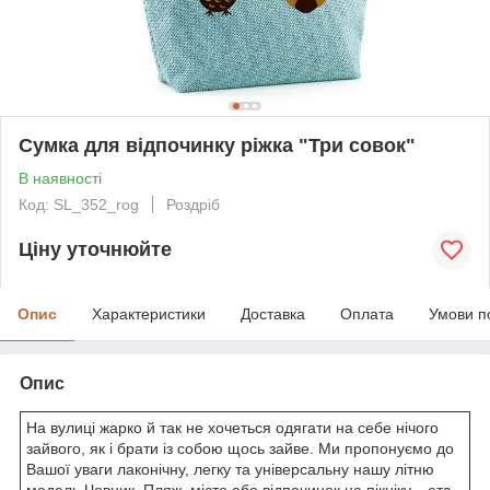
Сумка для відпочинку ріжка "Три совок"
В наявності
Код: SL_352_rog
Роздріб
Ціну уточнюйте
Опис
Характеристики
Доставка
Оплата
Умови п
Опис
На вулиці жарко й так не хочеться одягати на себе нічого
зайвого, як і брати із собою щось зайве. Ми пропонуємо до
Вашої уваги лаконічну, легку та універсальну нашу літню
модель Човник. Пляж, місто або відпочинок на пікніку... ета