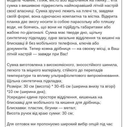
сумка з вишивкою підкреслить найяскравіший літній настрій
своєї власниці. Сумка зручно лежить на плечі та, завдяки
своїй формі, вона одночасно компактна та містка. Відкрита
планка дає змогу носити із собою парасольку або пляшку
води, не боячись, що вони не підійдуть габаритами або
жабою по-діагоналі. Сумка має тверде дно, щільну
синтетичну підкладку, одне загальне відділення та кишені на
блискавці й без мобільного телефона, ключів або
документів. Тепер кожна дрібниця — на своєму місці, а Ваш
літній настрій — завжди при Вас!
Сумка виготовлена з високоякісного, зносостійкого шинила,
легкого та міцного матеріалу, стійкого до перепадів
температури та впливу ультрафіолетового випромінювання.
Щільна синтетична підкладка;
Розміри: 30 см (висота) * 30-45 см (ширина внизу та вгорі)
*10 см (ширина дна);
Усередині єдине просторе відділення, кишенька на
блискавці для мобільного та кишеня для дрібниць;
Блискавки: пластик, бігунки — метал;
Висота ручок від краю сумки: 30 см;
Для оптовок ми пропонуємо широкий вибір опцій під час