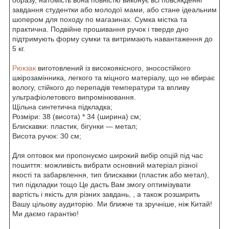
завдання студентки або молодої мами, або стане ідеальним
шопером для походу по магазинах. Сумка містка та
практична. Подвійне прошивання ручок і тверде дно
підтримують форму сумки та витримають навантаження до
5 кг.
Рюкзак
виготовлений із високоякісного, зносостійкого
шкірозамінника, легкого та міцного матеріалу, що не вбирає
вологу, стійкого до перепадів температури та впливу
ультрафіолетового випромінювання.
Щільна синтетична підкладка;
Розміри: 38 (висота) * 34 (ширина) см;
Блискавки: пластик, бігунки — метал;
Висота ручок: 30 см;
Для оптовок ми пропонуємо широкий вибір опцій під час
пошиття: можливість вибрати основний матеріал різної
якості та забарвлення, тип блискавки (пластик або метал),
тип підкладки тощо Це дасть Вам змогу оптимізувати
вартість і якість для різних завдань, , а також розширить
Вашу цільову аудиторію. Ми ближче та зручніше, ніж Китай!
Ми даємо гарантію!