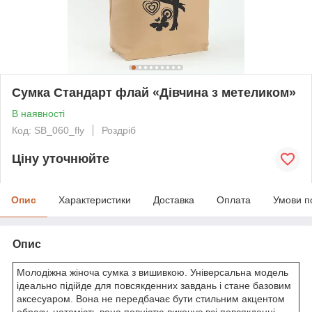
Сумка Стандарт флай «Дівчина з метеликом»
В наявності
Код: SB_060_fly
Роздріб
Ціну уточнюйте
Опис
Характеристики
Доставка
Оплата
Умови п
Опис
Молодіжна жіноча сумка з вишивкою. Універсальна модель
ідеально підійде для повсякденних завдань і стане базовим
аксесуаром. Вона не передбачає бути стильним акцентом
образу, натомість вона повністю виконує всі повсякденні