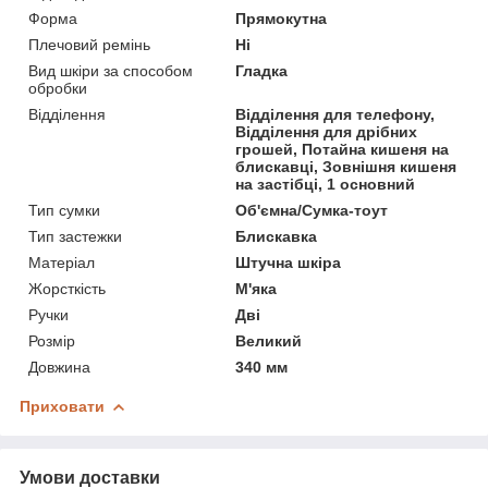
Форма
Прямокутна
Плечовий ремінь
Ні
Вид шкіри за способом
Гладка
обробки
Відділення
Відділення для телефону,
Відділення для дрібних
грошей, Потайна кишеня на
блискавці, Зовнішня кишеня
на застібці, 1 основний
Тип сумки
Об'ємна/Сумка-тоут
Тип застежки
Блискавка
Матеріал
Штучна шкіра
Жорсткість
М'яка
Ручки
Дві
Розмір
Великий
Довжина
340 мм
Приховати
Умови доставки