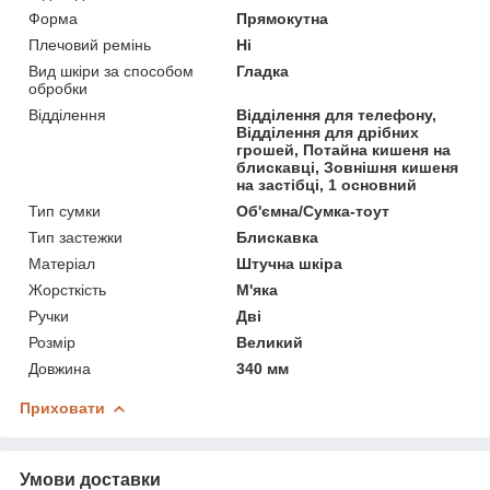
Форма
Прямокутна
Плечовий ремінь
Ні
Вид шкіри за способом
Гладка
обробки
Відділення
Відділення для телефону,
Відділення для дрібних
грошей, Потайна кишеня на
блискавці, Зовнішня кишеня
на застібці, 1 основний
Тип сумки
Об'ємна/Сумка-тоут
Тип застежки
Блискавка
Матеріал
Штучна шкіра
Жорсткість
М'яка
Ручки
Дві
Розмір
Великий
Довжина
340 мм
Приховати
Умови доставки