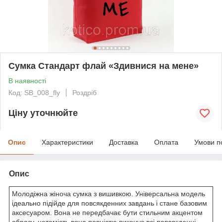
Сумка Стандарт флай «Здивнися на мене»
В наявності
Код: SB_008_fly
Роздріб
Ціну уточнюйте
Опис
Характеристики
Доставка
Оплата
Умови п
Опис
Молодіжна жіноча сумка з вишивкою. Універсальна модель
ідеально підійде для повсякденних завдань і стане базовим
аксесуаром. Вона не передбачає бути стильним акцентом
образу, натомість вона повністю виконує всі повсякденні