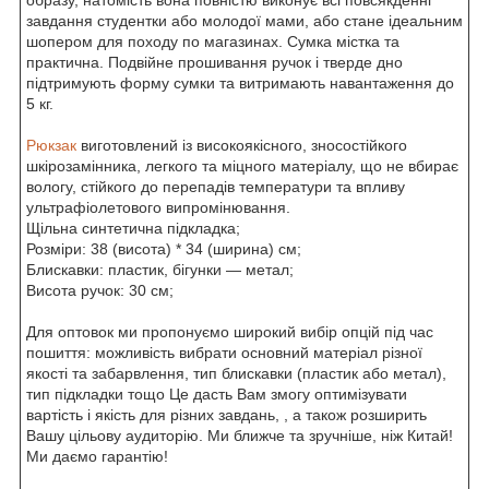
завдання студентки або молодої мами, або стане ідеальним
шопером для походу по магазинах. Сумка містка та
практична. Подвійне прошивання ручок і тверде дно
підтримують форму сумки та витримають навантаження до
5 кг.
Рюкзак
виготовлений із високоякісного, зносостійкого
шкірозамінника, легкого та міцного матеріалу, що не вбирає
вологу, стійкого до перепадів температури та впливу
ультрафіолетового випромінювання.
Щільна синтетична підкладка;
Розміри: 38 (висота) * 34 (ширина) см;
Блискавки: пластик, бігунки — метал;
Висота ручок: 30 см;
Для оптовок ми пропонуємо широкий вибір опцій під час
пошиття: можливість вибрати основний матеріал різної
якості та забарвлення, тип блискавки (пластик або метал),
тип підкладки тощо Це дасть Вам змогу оптимізувати
вартість і якість для різних завдань, , а також розширить
Вашу цільову аудиторію. Ми ближче та зручніше, ніж Китай!
Ми даємо гарантію!