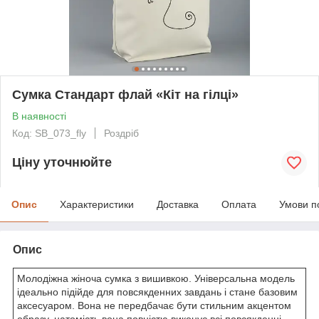
Сумка Стандарт флай «Кіт на гілці»
В наявності
Код: SB_073_fly
Роздріб
Ціну уточнюйте
Опис
Характеристики
Доставка
Оплата
Умови п
Опис
Молодіжна жіноча сумка з вишивкою. Універсальна модель
ідеально підійде для повсякденних завдань і стане базовим
аксесуаром. Вона не передбачає бути стильним акцентом
образу, натомість вона повністю виконує всі повсякденні