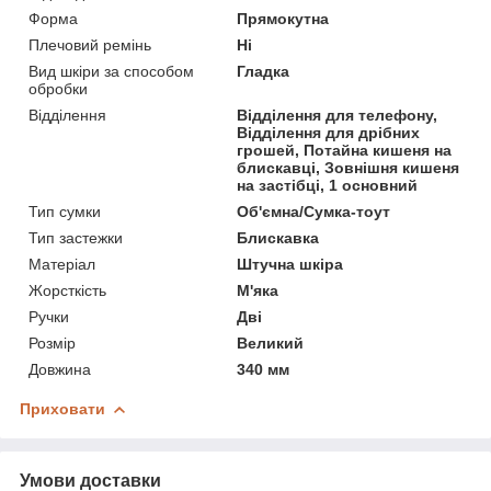
Форма
Прямокутна
Плечовий ремінь
Ні
Вид шкіри за способом
Гладка
обробки
Відділення
Відділення для телефону,
Відділення для дрібних
грошей, Потайна кишеня на
блискавці, Зовнішня кишеня
на застібці, 1 основний
Тип сумки
Об'ємна/Сумка-тоут
Тип застежки
Блискавка
Матеріал
Штучна шкіра
Жорсткість
М'яка
Ручки
Дві
Розмір
Великий
Довжина
340 мм
Приховати
Умови доставки