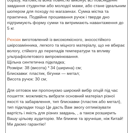
завдання студентки або молодої мами, або стане ідеальним
шопером для походу по магазинах. Сумка містка та
практична. Подвійне прошивання ручок і тверде дно
підтримують форму сумки та витримають навантаження до
5 кг.
Рюкзак
виготовлений із високоякісного, зносостійкого
шкірозамінника, легкого та міцного матеріалу, що не вбирає
вологу, стійкого до перепадів температури та впливу
ультрафіолетового випромінювання.
Щільна синтетична підкладка;
Розміри: 38 (висота) * 34 (ширина) см;
Блискавки: пластик, бігунки — метал;
Висота ручок: 30 см;
Для оптовок ми пропонуємо широкий вибір опцій під час
пошиття: можливість вибрати основний матеріал різної
якості та забарвлення, тип блискавки (пластик або метал),
тип підкладки тощо Це дасть Вам змогу оптимізувати
вартість і якість для різних завдань, , а також розширить
Вашу цільову аудиторію. Ми ближче та зручніше, ніж Китай!
Ми даємо гарантію!