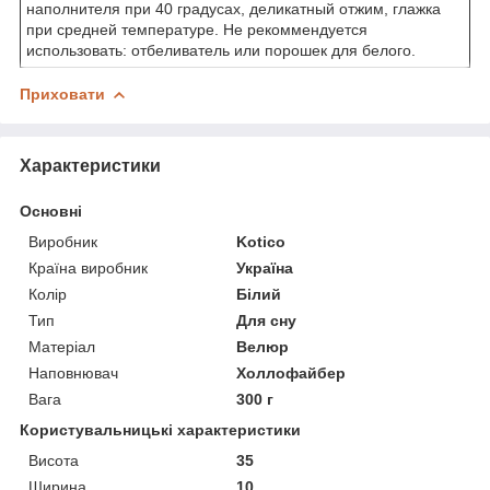
наполнителя при 40 градусах, деликатный отжим, глажка
при средней температуре. Не рекоммендуется
использовать: отбеливатель или порошек для белого.
Приховати
Характеристики
Основні
Виробник
Kotico
Країна виробник
Україна
Колір
Білий
Тип
Для сну
Матеріал
Велюр
Наповнювач
Холлофайбер
Вага
300 г
Користувальницькі характеристики
Висота
35
Ширина
10