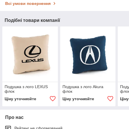
Всі умови повернення
Подібні товари компанії
Подушка з лого LEXUS
Подушка з лого Akura
Поду
флок
флок
фло
Ціну уточнюйте
Ціну уточнюйте
Цін
Про нас
Рейтинг не сформований