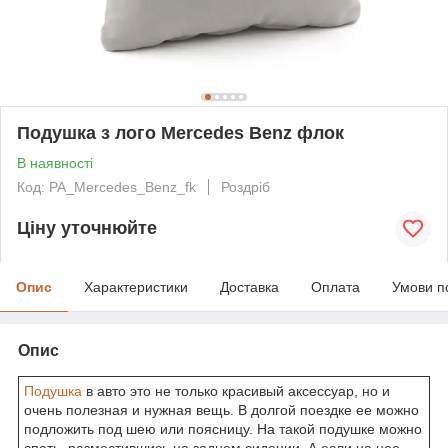
Подушка з лого Mercedes Benz флок
В наявності
Код: PA_Mercedes_Benz_fk
Роздріб
Ціну уточнюйте
Опис
Характеристики
Доставка
Оплата
Умови п
Опис
Подушка
в авто это не только красивый аксессуар, но и
очень полезная и нужная вещь. В долгой поездке ее можно
подложить под шею или поясницу. На такой подушке можно
спать, разместившись на заднем сидении. А если на нее