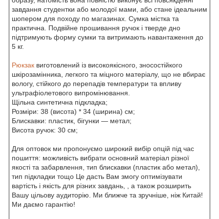
завдання студентки або молодої мами, або стане ідеальним
шопером для походу по магазинах. Сумка містка та
практична. Подвійне прошивання ручок і тверде дно
підтримують форму сумки та витримають навантаження до
5 кг.
Рюкзак
виготовлений із високоякісного, зносостійкого
шкірозамінника, легкого та міцного матеріалу, що не вбирає
вологу, стійкого до перепадів температури та впливу
ультрафіолетового випромінювання.
Щільна синтетична підкладка;
Розміри: 38 (висота) * 34 (ширина) см;
Блискавки: пластик, бігунки — метал;
Висота ручок: 30 см;
Для оптовок ми пропонуємо широкий вибір опцій під час
пошиття: можливість вибрати основний матеріал різної
якості та забарвлення, тип блискавки (пластик або метал),
тип підкладки тощо Це дасть Вам змогу оптимізувати
вартість і якість для різних завдань, , а також розширить
Вашу цільову аудиторію. Ми ближче та зручніше, ніж Китай!
Ми даємо гарантію!