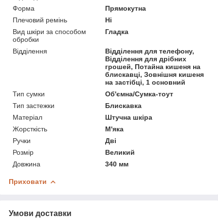
Форма
Прямокутна
Плечовий ремінь
Ні
Вид шкіри за способом
Гладка
обробки
Відділення
Відділення для телефону,
Відділення для дрібних
грошей, Потайна кишеня на
блискавці, Зовнішня кишеня
на застібці, 1 основний
Тип сумки
Об'ємна/Сумка-тоут
Тип застежки
Блискавка
Матеріал
Штучна шкіра
Жорсткість
М'яка
Ручки
Дві
Розмір
Великий
Довжина
340 мм
Приховати
Умови доставки