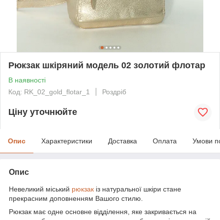
Рюкзак шкіряний модель 02 золотий флотар
В наявності
Код: RK_02_gold_flotar_1
Роздріб
Ціну уточнюйте
Опис
Характеристики
Доставка
Оплата
Умови п
Опис
Невеликий міський
рюкзак
із натуральної шкіри
стане
прекрасним доповненням Вашого стилю.
Рюкзак має одне основне відділення, яке закривається на