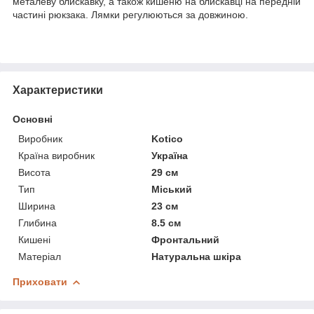
металеву блискавку, а також кишеню на блискавці на передній
частині рюкзака. Лямки регулюються за довжиною.
Характеристики
Основні
Виробник
Kotico
Країна виробник
Україна
Висота
29 см
Тип
Міський
Ширина
23 см
Глибина
8.5 см
Кишені
Фронтальний
Матеріал
Натуральна шкіра
Приховати