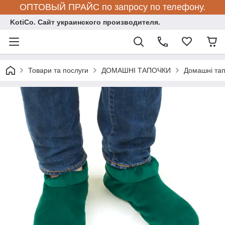
ОПТОВЫЙ ПРАЙС по запросу по телефону.
KotiCo. Сайт украинского производителя.
Товари та послуги
ДОМАШНІ ТАПОЧКИ
Домашні та