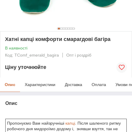
Хатні капці комфорти смарагдові багіра
В наявності
Код: TComf_emerald_bagira
Опт і роздріб
Ціну уточнюйте
Опис
Характеристики
Доставка
Оплата
Умови п
Опис
Пропонуємо Вам найзручніші
капці
. Після шаленого ритму
робочого дня мидороїмо додому і, знявши взуття, так не