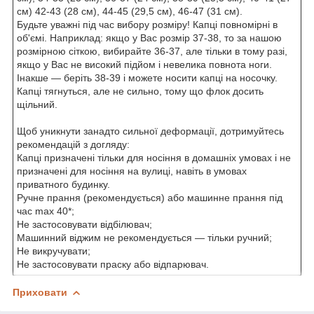
см) 42-43 (28 см), 44-45 (29,5 см), 46-47 (31 см).
Будьте уважні під час вибору розміру! Капці повномірні в
об'ємі. Наприклад: якщо у Вас розмір 37-38, то за нашою
розмірною сіткою, вибирайте 36-37, але тільки в тому разі,
якщо у Вас не високий підйом і невелика повнота ноги.
Інакше — беріть 38-39 і можете носити капці на носочку.
Капці тягнуться, але не сильно, тому що флок досить
щільний.
Щоб уникнути занадто сильної деформації, дотримуйтесь
рекомендацій з догляду:
Капці призначені тільки для носіння в домашніх умовах і не
призначені для носіння на вулиці, навіть в умовах
приватного будинку.
Ручне прання (рекомендується) або машинне прання під
час max 40*;
Не застосовувати відбілювач;
Машинний віджим не рекомендується — тільки ручний;
Не викручувати;
Не застосовувати праску або відпарювач.
Приховати