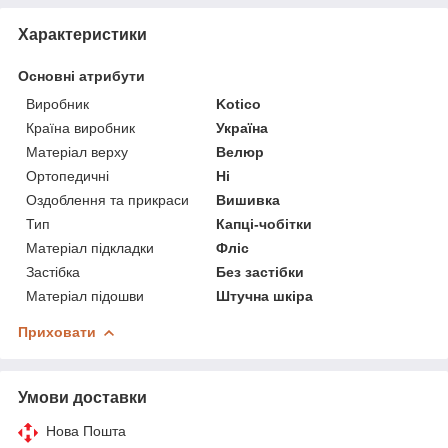
Характеристики
Основні атрибути
Виробник
Kotico
Країна виробник
Україна
Матеріал верху
Велюр
Ортопедичні
Ні
Оздоблення та прикраси
Вишивка
Тип
Капці-чобітки
Матеріал підкладки
Фліс
Застібка
Без застібки
Матеріал підошви
Штучна шкіра
Приховати
Умови доставки
Нова Пошта