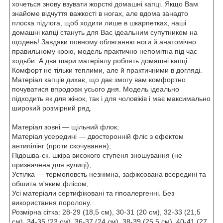
хочеться знову взувати жорсткі домашні капці. Якщо Вам
знайоме відчуття важкості в ногах, але вдома занадто
плоска підлога, щоб ходити лише в шкарпетках, наші
домашні капці стануть для Вас ідеальним супутником на
щодень! Завдяки повному обляганню ноги й анатомічно
правильному крою, модель практично непомітна під час
ходьби. А два шари матеріалу роблять домашні капці
Комфорт не тільки теплими, але й практичними в догляді.
Матеріал капців дихає, що дає змогу вам комфортно
почуватися впродовж усього дня. Модель ідеально
підходить як для жінок, так і для чоловіків і має максимально
широкий розмірний ряд.
Матеріал зовні — щільний флок;
Матеріал усередині — двосторонній фліс з ефектом
антипілінг (проти скочування);
Підошва-ск. шкіра високого ступеня зношування (не
призначена для вулиці);
Устілка — термоповсть незнімна, зафіксована всередині та
обшита м'яким флісом;
Усі матеріали сертифіковані та гіпоалергенні. Без
використання поролону.
Розмірна сітка: 28-29 (18,5 см), 30-31 (20 см), 32-33 (21,5
см), 34-35 (23 см), 36-37 (24 см), 38-39 (25,5 см), 40-41 (27