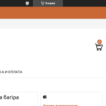
Кошик
А И ОПЛАТА
а багіра