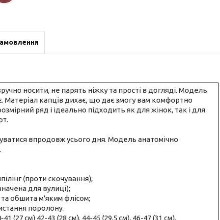
замовлення
ручно носити, не парять ніжку та прості в догляді. Модель
зує. Матеріал капців дихає, що дає змогу вам комфортно
мірний ряд і ідеально підходить як для жінок, так і для
рт.
чуватися впродовж усього дня. Модель анатомічно
.
ілінг (проти скочування);
начена для вулиці);
 та обшита м'яким флісом;
ристання поролону.
-41 (27 см) 42-43 (28 см), 44-45 (29,5 см), 46-47 (31 см).