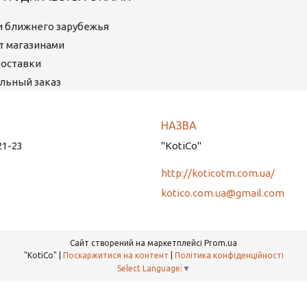
ми ближнего зарубежья
ет магазинами
Доставки
льный заказ
21-23
"KotiCo"
http://koticotm.com.ua/
kotico.com.ua@gmail.com
Сайт створений на маркетплейсі
Prom.ua
"KotiCo" |
Поскаржитися на контент
|
Політика конфіденційності
Select Language
▼