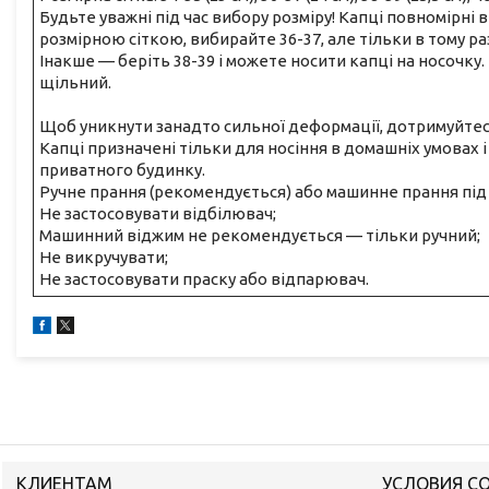
Будьте уважні під час вибору розміру! Капці повномірні в
розмірною сіткою, вибирайте 36-37, але тільки в тому ра
Інакше — беріть 38-39 і можете носити капці на носочку.
щільний.
Щоб уникнути занадто сильної деформації, дотримуйтес
Капці призначені тільки для носіння в домашніх умовах і 
приватного будинку.
Ручне прання (рекомендується) або машинне прання під 
Не застосовувати відбілювач;
Машинний віджим не рекомендується — тільки ручний;
Не викручувати;
Не застосовувати праску або відпарювач.
КЛИЕНТАМ
УСЛОВИЯ С