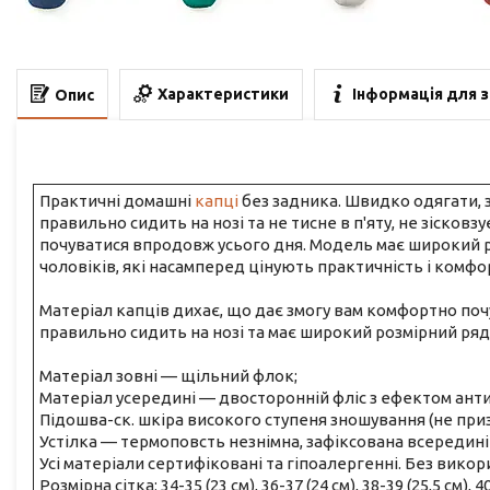
Характеристики
Інформація для 
Опис
Практичні домашні
капці
без задника. Швидко одягати, з
правильно сидить на нозі та не тисне в п'яту, не зісков
почуватися впродовж усього дня. Модель має широкий роз
чоловіків, які насамперед цінують практичність і комфо
Матеріал капців дихає, що дає змогу вам комфортно по
правильно сидить на нозі та має широкий розмірний ряд
Матеріал зовні — щільний флок;
Матеріал усередині — двосторонній фліс з ефектом антип
Підошва-ск. шкіра високого ступеня зношування (не приз
Устілка — термоповсть незнімна, зафіксована всередині
Усі матеріали сертифіковані та гіпоалергенні. Без вико
Розмірна сітка: 34-35 (23 см), 36-37 (24 см), 38-39 (25,5 см), 40