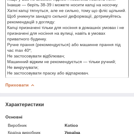
Інакше — беріть 38-39 і можете носити капці на носочку.
Хатні капці тягнуться, але не сильно, тому що фліс щільний.
Щоб уникнути занадто сильної деформації, дотримуйтесь
рекомендацій з догляду:
Капці призначені тільки для носіння в домашніх умовах і не
призначені для носіння на вулиці, навіть в умовах
приватного будинку.
Ручне прання (рекомендується) або машинне прання під
час max 40*;
Не застосовувати відбілювач;
Машинний віджим не рекомендується — тільки ручний;
Не викручувати;
Не застосовувати праску або відпарювач.
Приховати
Характеристики
Основні
Виробник
Kotico
Країна виробник
Україна