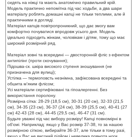
сидять на ніжці та мають анатомічно правильний крій.
Модель практично непомітна під час ходьби, а два шари
матеріалу роблять домашні капці не тільки теплими, але й
практичними в догляді.
Матеріал капців повітропроникний, що дає змогу вам
комфортно почуватися впродовж усього дня. Модель
ідеально підходить жінкам, чоловікам і дітям, тому що має
широкий розмірний ряд.
Матеріал зовні та всередині — двосторонній фліс з ефектом
антипілінг (проти скочування);
Підошва-ск. шкіра високого ступеня зношування (не
призначена для вулиці);
Устілка — термоповсть незнімна, зафіксована всередині та
обшита м'яким флісом;
Усі матеріали сертифіковані та гіпоалергенні. Без
використання поролону.
Розмірна сітка: 28-29 (18,5 см), 30-31 (20 см), 32-33 (21,5
см), 34-35 (23 см), 36-37 (24 см), 38-39 (25,5 см), 40-41 (27
см) 42-43 (28 см), 44-45 (29,5 см), 46-47 (31 см).
Будьте уважні під час вибору розміру! Капці повномірні в
об'ємі. Наприклад: якщо у Вас розмір 37-38, то за нашою
розмірною сіткою, вибирайте 36-37, але тільки в тому разі,
якщо у Вас не високий підйом і невелика повнота ноги.