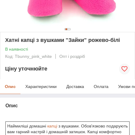
Хатні капці з вушками "Зайки" рожево-білі
В наявності
Код: Tbunny_pink_white
Опт і роздріб
Ціну уточнюйте
Опис
Характеристики
Доставка
Оплата
Умови п
Опис
Наймиліші домашні
капці
з вушками. Обов'язково подарують
вам гарний настрій і домашній затишок. Капці комфортно