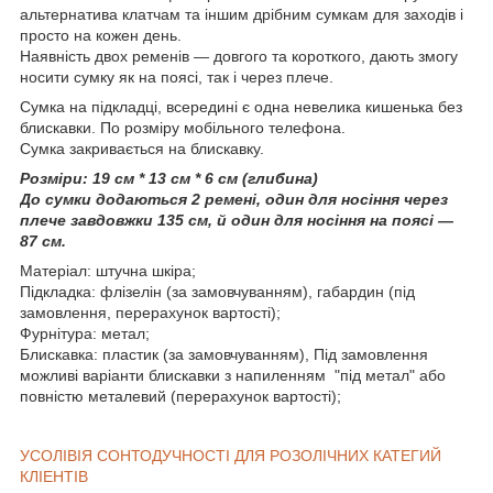
альтернатива клатчам та іншим дрібним сумкам для заходів і
просто на кожен день.
Наявність двох ременів — довгого та короткого, дають змогу
носити сумку як на поясі, так і через плече.
Сумка на підкладці, всередині є одна невелика кишенька без
блискавки. По розміру мобільного телефона.
Сумка закривається на блискавку.
Розміри: 19 см * 13 см * 6 см (глибина)
До сумки додаються 2 ремені, один для носіння через
плече завдовжки 135 см, й один для носіння на поясі —
87 см.
Матеріал: штучна шкіра;
Підкладка: флізелін (за замовчуванням), габардин (під
замовлення, перерахунок вартості);
Фурнітура: метал;
Блискавка: пластик (за замовчуванням), Під замовлення
можливі варіанти блискавки з напиленням "під метал" або
повністю металевий (перерахунок вартості);
УСОЛІВІЯ СОНТОДУЧНОСТІ ДЛЯ РОЗОЛІЧНИХ КАТЕГИЙ
КЛІЕНТІВ