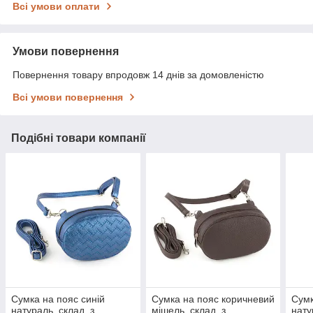
Всі умови оплати
Умови повернення
Повернення товару впродовж 14 днів за домовленістю
Всі умови повернення
Подібні товари компанії
Сумка на пояс синій
Сумка на пояс коричневий
Сумк
натураль_склад_з
мішель_склад_з
нат