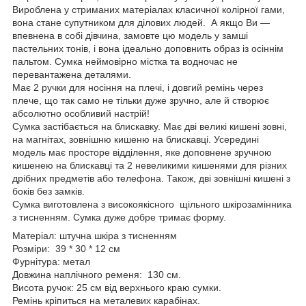
Вироблена у стриманих матеріалах класичної колірної гами,
вона стане супутником для ділових людей. А якщо Ви —
впевнена в собі дівчина, замовте цю модель у замші
пастельних тонів, і вона ідеально доповнить образ із осіннім
пальтом. Сумка неймовірно містка та водночас не
перевантажена деталями.
Має 2 ручки для носіння на плечі, і довгий ремінь через
плече, що так само не тільки дуже зручно, але й створює
абсолютно особливий настрій!
Сумка застібається на блискавку. Має дві великі кишені зовні,
на магнітах, зовнішню кишеню на блискавці. Усередині
модель має просторе відділення, яке доповнене зручною
кишенею на блискавці та 2 невеликими кишенями для різних
дрібних предметів або телефона. Також, дві зовнішні кишені з
боків без замків.
Сумка виготовлена з високоякісного щільного шкірозамінника
з тисненням. Сумка дуже добре тримає форму.
Матеріал: штучна шкіра з тисненням
Розміри: 39 * 30 * 12 см
Фурнітура: метал
Довжина наплічного ременя: 130 см.
Висота ручок: 25 см від верхнього краю сумки.
Ремінь кріпиться на металевих карабінах.