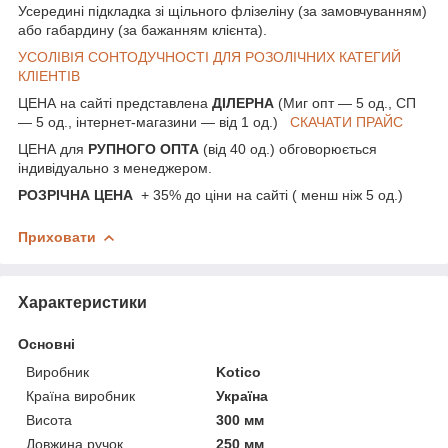
Усередині підкладка зі щільного флізеліну (за замовчуванням)
або габардину (за бажанням клієнта).
УСОЛІВІЯ СОНТОДУЧНОСТІ ДЛЯ РОЗОЛІЧНИХ КАТЕГИЙ
КЛІЕНТІВ
ЦЕНА на сайті представлена
ДІЛЕРНА
(Миг опт — 5 од., СП
— 5 од., інтернет-магазини — від 1 од.)
СКАЧАТИ ПРАЙС
ЦЕНА для
РУПНОГО ОПТА
(від 40 од.) обговорюється
індивідуально з менеджером.
РОЗРІЧНА ЦЕНА
+ 35% до ціни на сайті ( менш ніж 5 од.)
Приховати
Характеристики
Основні
Виробник
Kotico
Країна виробник
Україна
Висота
300 мм
Довжина ручок
250 мм