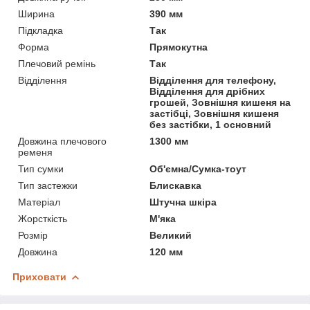
Ширина
390 мм
Підкладка
Так
Форма
Прямокутна
Плечовий ремінь
Так
Відділення
Відділення для телефону,
Відділення для дрібних
грошей, Зовнішня кишеня на
застібці, Зовнішня кишеня
без застібки, 1 основний
Довжина плечового
1300 мм
ременя
Тип сумки
Об'ємна/Сумка-тоут
Тип застежки
Блискавка
Матеріал
Штучна шкіра
Жорсткість
М'яка
Розмір
Великий
Довжина
120 мм
Приховати