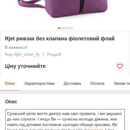
Rjet рюкзак без клапана фіолетовий флай
В наявності
Код: Rjet_violet_fly
Роздріб
Ціну уточнюйте
Опис
Характеристики
Доставка
Оплата
Умови п
Опис
Сучасний ритм життя диктує нам свої правила, і ми змушені
до них слухати. І якщо Ви — сучасна молода дівчина, яка
навіть під діловим костюмом сьогодні обушує кросівки, Ви
точно гідно оціните моду на стильні міські
рюкзаки
. І вже