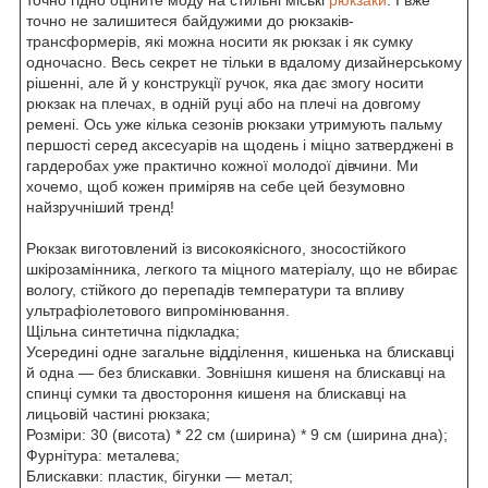
точно не залишитеся байдужими до рюкзаків-
трансформерів, які можна носити як рюкзак і як сумку
одночасно. Весь секрет не тільки в вдалому дизайнерському
рішенні, але й у конструкції ручок, яка дає змогу носити
рюкзак на плечах, в одній руці або на плечі на довгому
ремені. Ось уже кілька сезонів рюкзаки утримують пальму
першості серед аксесуарів на щодень і міцно затверджені в
гардеробах уже практично кожної молодої дівчини. Ми
хочемо, щоб кожен приміряв на себе цей безумовно
найзручніший тренд!
Рюкзак виготовлений із високоякісного, зносостійкого
шкірозамінника, легкого та міцного матеріалу, що не вбирає
вологу, стійкого до перепадів температури та впливу
ультрафіолетового випромінювання.
Щільна синтетична підкладка;
Усередині одне загальне відділення, кишенька на блискавці
й одна — без блискавки. Зовнішня кишеня на блискавці на
спинці сумки та двостороння кишеня на блискавці на
лицьовій частині рюкзака;
Розміри: 30 (висота) * 22 см (ширина) * 9 см (ширина дна);
Фурнітура: металева;
Блискавки: пластик, бігунки — метал;