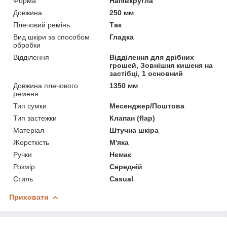
Форма
Напівкругла
Довжина
250 мм
Плечовий ремінь
Так
Вид шкіри за способом
Гладка
обробки
Відділення
Відділення для дрібних
грошей, Зовнішня кишеня на
застібці, 1 основний
Довжина плечового
1350 мм
ременя
Тип сумки
Месенджер/Поштова
Тип застежки
Клапан (flap)
Матеріал
Штучна шкіра
Жорсткість
М'яка
Ручки
Немає
Розмір
Середній
Стиль
Casual
Приховати