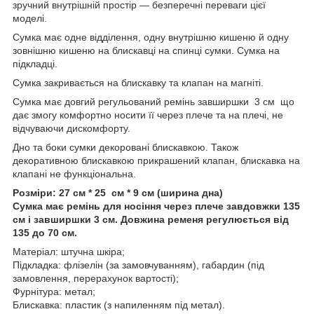
зручний внутрішній простір — безперечні переваги цієї
моделі.
Сумка має одне відділення, одну внутрішню кишеню й одну
зовнішню кишеню на блискавці на спинці сумки. Сумка на
підкладці.
Сумка закривається на блискавку та клапан на магніті.
Сумка має довгий регульований ремінь завширшки 3 см що
дає змогу комфортно носити її через плече та на плечі, не
відчуваючи дискомфорту.
Дно та боки сумки декоровані блискавкою. Також
декоративною блискавкою прикрашений клапан, блискавка на
клапані не функціональна.
Розміри: 27 см * 25 см * 9 см (ширина дна)
Сумка має ремінь для носіння через плече завдовжки 135
см і завширшки 3 см. Довжина ременя регулюється від
135 до 70 см.
Матеріал: штучна шкіра;
Підкладка: флізелін (за замовчуванням), габардин (під
замовлення, перерахунок вартості);
Фурнітура: метал;
Блискавка: пластик (з напиленням під метал).