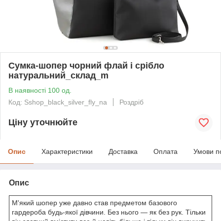
Сумка-шопер чорний флай і срібло
натуральний_склад_m
В наявності 100 од.
Код: Sshop_black_silver_fly_na
Роздріб
Ціну уточнюйте
Опис
Характеристики
Доставка
Оплата
Умови п
Опис
М'який шопер уже давно став предметом базового
гардероба будь-якої дівчини. Без нього — як без рук. Тільки