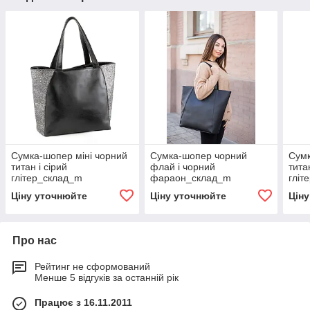
Сумка-шопер міні чорний
Сумка-шопер чорний
Сум
титан і сірий
флай і чорний
тита
глітер_склад_m
фараон_склад_m
гліт
Ціну уточнюйте
Ціну уточнюйте
Цін
Про нас
Рейтинг не сформований
Менше 5 відгуків за останній рік
Працює з 16.11.2011