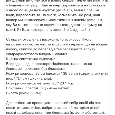
він здатний вмістити все й навіть більше і тільки він виручить
у будь-якій ситуації. Наш шопер закривається на блискавку,
у нього поміщається ноутбук (до 15,6"), велика пляшка
води, парасолька та, звісно ж, косметичка. До речі, наш
шопер ми комплектуємо косметичкою з довгим ременем,
яку Ви можете носити окремо як самодостатню сумку на
плечі. Як Вам таке пропонування 2-в-1 від нас? ;)
Сумка виготовлена з високоякісного, зносостійкого
шкірозамінника, легкого та міцного матеріалу, що не вбирає
вологу, стійкого до перепадів температури та впливу
ультрафіолетового випромінювання.
Щільна синтетична підкладка;
Всередині: одне просторе відділення, кишенька на
блискавці та кишеня без блискавки;
Розміри шопера: 35 см (висота) * 35-50 см (ширина внизу та
вгорі) *14 см (ширина дна);
Розміри сумки-косметички: 25 * 20 * 7см
Блискавки: пластик, бігунки — метал;
Висота ручок: 25 см;
Для оптівок ми пропонуємо широкий вибір опцій під час
пошиття: можливість вибрати основний матеріал різної
якості та забарвлення, тип блискавки (пластик або метал),