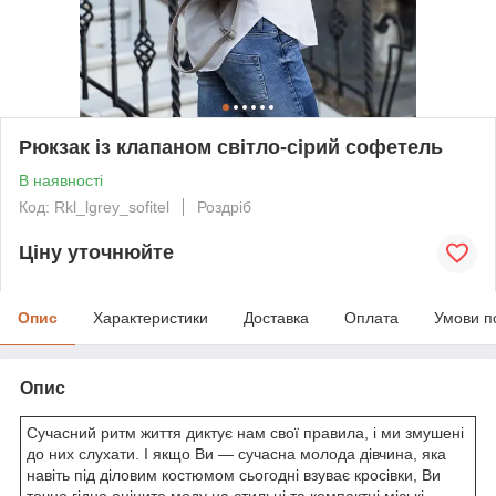
Рюкзак із клапаном світло-сірий софетель
В наявності
Код: Rkl_lgrey_sofitel
Роздріб
Ціну уточнюйте
Опис
Характеристики
Доставка
Оплата
Умови п
Опис
Сучасний ритм життя диктує нам свої правила, і ми змушені
до них слухати. І якщо Ви — сучасна молода дівчина, яка
навіть під діловим костюмом сьогодні взуває кросівки, Ви
точно гідно оціните моду на стильні та компактні міські