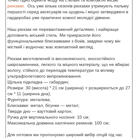
рюкзаки
. Ось уже кілька сезонів рюкзаки утримують пальму
першості серед аксесуарів на щодень і міцно затверджені в
гардеробах уже практично кожної молодої дівчини.
Наш рюкзак не перевантажений деталями, і найкраще
доповнить міський стиль. Ми прикрасили його
функціональними блискавками з боків, завдяки чому він
місткий і водночас має компактний вигляд.
Рюкзак виготовлений із високоякісного, зносостійкого
шкірозамінника, легкого та міцного матеріалу, що не вбирає
вологу, стійкого до перепадів температури та впливу
ультрафіолетового випромінювання.
Щільна підкладка — габардин;
Розміри: 30 (висота) * 21 см (ширина) + розширюється до 27
см * 11 (ширина дна);
Фурнітура: металева;
Блискавки: метал, бігунки — метал;
Тверде дно — взуттєвий картон;
Ручка для вертикального носіння: 10 см;
Максимальна довжина наплічних ременів: 100 см;
Для оптовок ми пропонуємо широкий вибір опцій під час