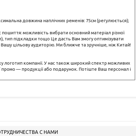
симальна довжина наплічних ременів: 75см (регулюється);
 пошиття: можливість вибрати основний матеріал різної
л), тип підкладки тощо Це дасть Вам змогу оптимізувати
ь Вашу цільову аудиторію. Ми ближче та зручніше, ніж Китай!
у логотип компанії. У нас також широкий спектр можливих
деї промо — продукції або подарунок. Потіште Ваш персонал і
ОТРУДНИЧЕСТВА С НАМИ