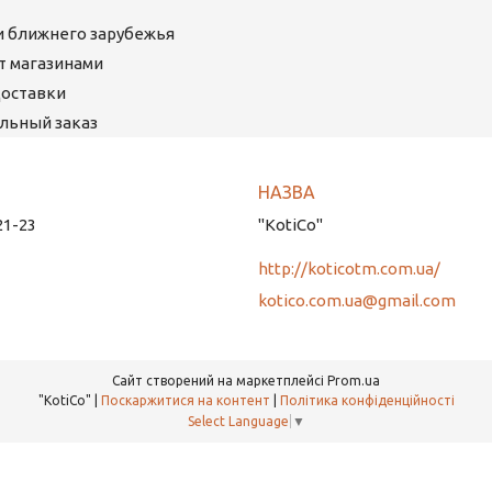
ми ближнего зарубежья
ет магазинами
Доставки
льный заказ
21-23
"KotiCo"
http://koticotm.com.ua/
kotico.com.ua@gmail.com
Сайт створений на маркетплейсі
Prom.ua
"KotiCo" |
Поскаржитися на контент
|
Політика конфіденційності
Select Language
▼