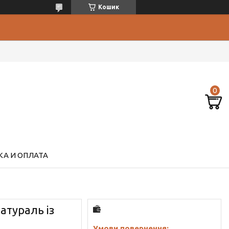
Кошик
А И ОПЛАТА
атураль із