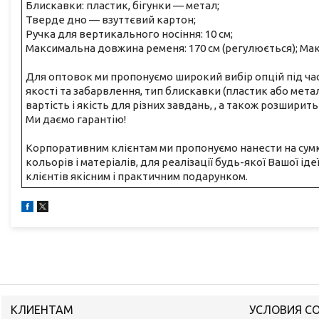
Блискавки: пластик, бігунки — метал;
Тверде дно — взуттєвий картон;
Ручка для вертикального носіння: 10 см;
Максимальна довжина ременя: 170 см (регулюється); Мак
Для оптовок ми пропонуємо широкий вибір опцій під час
якості та забарвлення, тип блискавки (пластик або мета
вартість і якість для різних завдань, , а також розширит
Ми даємо гарантію!
Корпоративним клієнтам ми пропонуємо нанести на сумк
кольорів і матеріалів, для реалізації будь-якої Вашої і
клієнтів якісним і практичним подарунком.
КЛИЕНТАМ
УСЛОВИЯ С