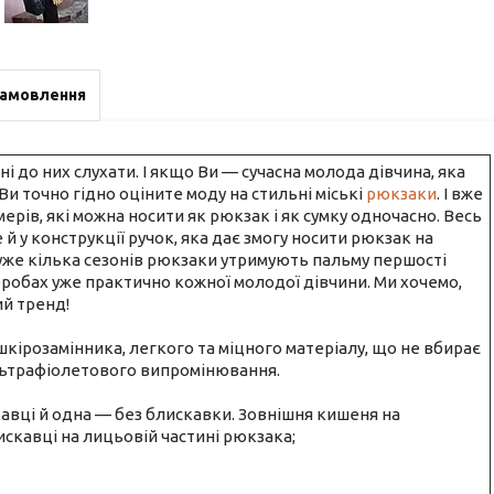
замовлення
ні до них слухати. І якщо Ви — сучасна молода дівчина, яка
Ви точно гідно оціните моду на стильні міські
рюкзаки
. І вже
ів, які можна носити як рюкзак і як сумку одночасно. Весь
й у конструкції ручок, яка дає змогу носити рюкзак на
сь уже кілька сезонів рюкзаки утримують пальму першості
еробах уже практично кожної молодої дівчини. Ми хочемо,
й тренд!
шкірозамінника, легкого та міцного матеріалу, що не вбирає
ультрафіолетового випромінювання.
авці й одна — без блискавки. Зовнішня кишеня на
искавці на лицьовій частині рюкзака;