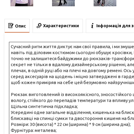
Характеристики
Інформація для 
Опис
Сучасний ритм життя диктує нам свої правила, і ми змуше
навіть під діловим костюмом сьогодні обушує кросівки, 
точно не залишитеся байдужими до рюкзаків-трансформер
секрет не тільки в вдалому дизайнерському рішенні, але 
плечах, в одній руці або на плечі на довгому ремені. О
серед аксесуарів на щодень і міцно затверджені в гард
щоб кожен приміряв на себе цей безумовно найзручніши
Рюкзак виготовлений із високоякісного, зносостійкого 
вологу, стійкого до перепадів температури та впливу 
Щільна синтетична підкладка;
Усередині одне загальне відділення, кишенька на блиск
блискавці на спинці сумки та двостороння кишеня на бл
Розміри: 30 (висота) * 22 см (ширина) * 9 см (ширина дна);
Фурнітура: металева;