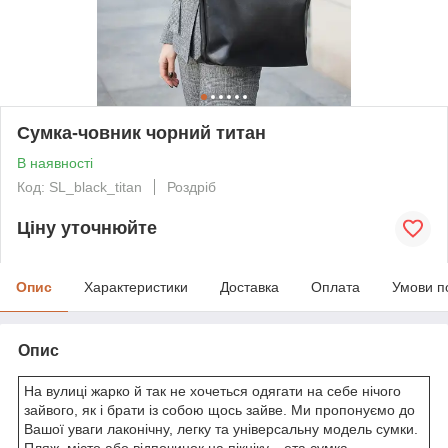
Сумка-човник чорний титан
В наявності
Код: SL_black_titan
Роздріб
Ціну уточнюйте
Опис
Характеристики
Доставка
Оплата
Умови п
Опис
На вулиці жарко й так не хочеться одягати на себе нічого
зайвого, як і брати із собою щось зайве. Ми пропонуємо до
Вашої уваги лаконічну, легку та універсальну модель сумки.
Пляж, місто або відпочинок на пікніку... ета сумка