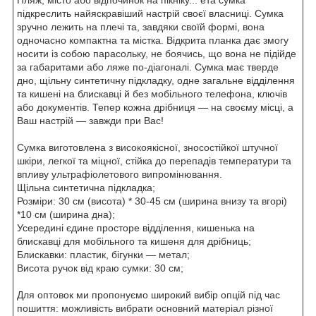
підкреслить найяскравіший настрій своєї власниці. Сумка
зручно лежить на плечі та, завдяки своїй формі, вона
одночасно компактна та містка. Відкрита планка дає змогу
носити із собою парасольку, не боячись, що вона не підійде
за габаритами або ляже по-діагоналі. Сумка має тверде
дно, щільну синтетичну підкладку, одне загальне відділення
та кишені на блискавці й без мобільного телефона, ключів
або документів. Тепер кожна дрібниця — на своєму місці, а
Ваш настрій — завжди при Вас!
Сумка виготовлена з високоякісної, зносостійкої штучної
шкіри, легкої та міцної, стійка до перепадів температури та
впливу ультрафіолетового випромінювання.
Щільна синтетична підкладка;
Розміри: 30 см (висота) * 30-45 см (ширина внизу та вгорі)
*10 см (ширина дна);
Усередині єдине просторе відділення, кишенька на
блискавці для мобільного та кишеня для дрібниць;
Блискавки: пластик, бігунки — метал;
Висота ручок від краю сумки: 30 см;
Для оптовок ми пропонуємо широкий вибір опцій під час
пошиття: можливість вибрати основний матеріал різної