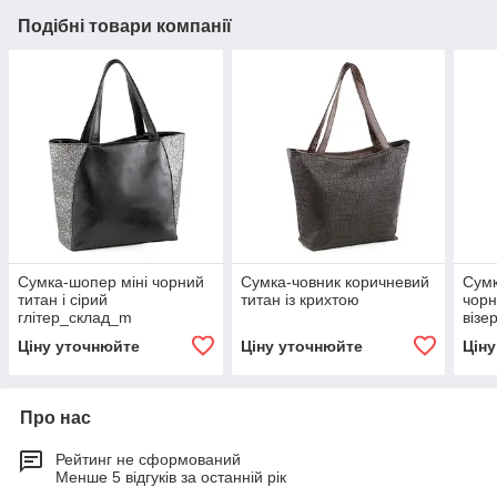
Подібні товари компанії
Сумка-шопер міні чорний
Сумка-човник коричневий
Сумк
титан і сірий
титан із крихтою
чорн
глітер_склад_m
візе
Ціну уточнюйте
Ціну уточнюйте
Цін
Про нас
Рейтинг не сформований
Менше 5 відгуків за останній рік