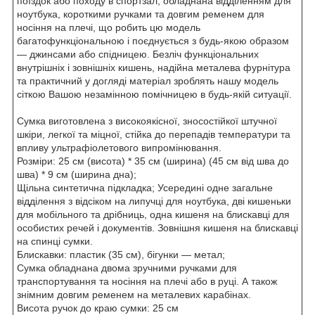
поїздок або походу в спортзал, обладнана відділенням для
ноутбука, короткими ручками та довгим ременем для
носіння на плечі, що робить цю модель
багатофункціональною і поєднується з будь-якою образом
— джинсами або спідницею. Безліч функціональних
внутрішніх і зовнішніх кишень, надійна металева фурнітура
та практичний у догляді матеріал зроблять нашу модель
сіткою Вашою незамінною помічницею в будь-якій ситуації.
Сумка виготовлена з високоякісної, зносостійкої штучної
шкіри, легкої та міцної, стійка до перепадів температури та
впливу ультрафіолетового випромінювання.
Розміри: 25 см (висота) * 35 см (ширина) (45 см від шва до
шва) * 9 см (ширина дна);
Щільна синтетична підкладка; Усередині одне загальне
відділення з відсіком на липучці для ноутбука, дві кишеньки
для мобільного та дрібниць, одна кишеня на блискавці для
особистих речей і документів. Зовнішня кишеня на блискавці
на спинці сумки.
Блискавки: пластик (35 см), бігунки — метал;
Сумка обладнана двома зручними ручками для
транспортування та носіння на плечі або в руці. А також
знімним довгим ременем на металевих карабінах.
Висота ручок до краю сумки: 25 см