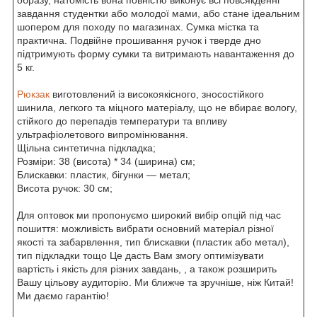
завдання студентки або молодої мами, або стане ідеальним
шопером для походу по магазинах. Сумка містка та
практична. Подвійне прошивання ручок і тверде дно
підтримують форму сумки та витримають навантаження до
5 кг.
Рюкзак
виготовлений із високоякісного, зносостійкого
шинила, легкого та міцного матеріалу, що не вбирає вологу,
стійкого до перепадів температури та впливу
ультрафіолетового випромінювання.
Щільна синтетична підкладка;
Розміри: 38 (висота) * 34 (ширина) см;
Блискавки: пластик, бігунки — метал;
Висота ручок: 30 см;
Для оптовок ми пропонуємо широкий вибір опцій під час
пошиття: можливість вибрати основний матеріал різної
якості та забарвлення, тип блискавки (пластик або метал),
тип підкладки тощо Це дасть Вам змогу оптимізувати
вартість і якість для різних завдань, , а також розширить
Вашу цільову аудиторію. Ми ближче та зручніше, ніж Китай!
Ми даємо гарантію!