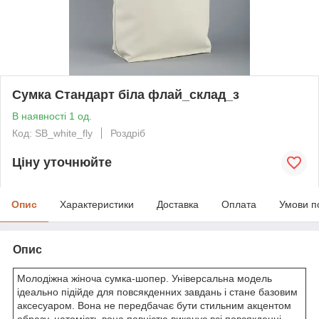
Сумка Стандарт біла флай_склад_з
В наявності 1 од.
Код: SB_white_fly
Роздріб
Ціну уточнюйте
Опис
Характеристики
Доставка
Оплата
Умови п
Опис
Молодіжна жіноча сумка-шопер. Універсальна модель
ідеально підійде для повсякденних завдань і стане базовим
аксесуаром. Вона не передбачає бути стильним акцентом
образу, натомість вона повністю виконує всі повсякденні