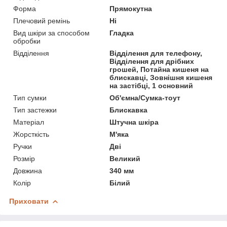
Форма
Прямокутна
Плечовий ремінь
Ні
Вид шкіри за способом
Гладка
обробки
Відділення
Відділення для телефону,
Відділення для дрібних
грошей, Потайна кишеня на
блискавці, Зовнішня кишеня
на застібці, 1 основний
Тип сумки
Об'ємна/Сумка-тоут
Тип застежки
Блискавка
Матеріал
Штучна шкіра
Жорсткість
М'яка
Ручки
Дві
Розмір
Великий
Довжина
340 мм
Колір
Білий
Приховати