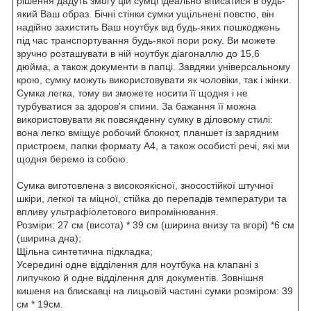
рішення дадуть змогу цій сумці ідеально вписатися в будь-
який Ваш образ. Бічні стінки сумки ущільнені повстю, він
надійно захистить Ваш ноутбук від будь-яких пошкоджень
під час транспортування будь-якої пори року. Ви можете
зручно розташувати в ній ноутбук діагоналлю до 15,6
дюйма, а також документи в папці. Завдяки універсальному
крою, сумку можуть використовувати як чоловіки, так і жінки.
Сумка легка, тому ви зможете носити її щодня і не
турбуватися за здоров'я спини. За бажання її можна
використовувати як повсякденну сумку в діловому стилі:
вона легко вміщує робочий блокнот, планшет із зарядним
пристроєм, папки формату А4, а також особисті речі, які ми
щодня беремо із собою.
Сумка виготовлена з високоякісної, зносостійкої штучної
шкіри, легкої та міцної, стійка до перепадів температури та
впливу ультрафіолетового випромінювання.
Розміри: 27 см (висота) * 39 см (ширина внизу та вгорі) *6 см
(ширина дна);
Щільна синтетична підкладка;
Усередині одне відділення для ноутбука на клапані з
липучкою й одне відділення для документів. Зовнішня
кишеня на блискавці на лицьовій частині сумки розміром: 39
см * 19см.