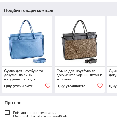
Подібні товари компанії
Сумка для ноутбука та
Сумка для ноутбука та
Сумк
документів синій
документів чорний титан із
доку
натураль_склад_з
золотим
візерунком_склад_m
Ціну уточнюйте
Ціну уточнюйте
Цін
Про нас
Рейтинг не сформований
Менше 5 відгуків за останній рік