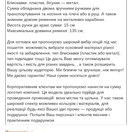
Блискавки: пластик, бігунки — метал;
Сумка обладнана двома зручними ручками для
транспортування та носіння на плечі або в руці. А також
знімним довгим ременем на металевих карабінах.
Висота ручок до краю сумки: 15 см
Максимальна довжина ременя: 135 см;
Для оптовок ми пропонуємо широкий вибір опцій під час
пошиття: можливість вибрати основний матеріал різної
якості та забарвлення, тип блискавки (пластик або метал),
тип підкладки тощо Це дасть Вам змогу оптимізувати
вартість і якість для різних завдань, , а також розширить
Вашу цільову аудиторію. Ми ближче та зручніше, ніж імпорт!
Ми даємо гарантію! Наші сумки носяться довго!
Корпоративним клієнтам ми пропонуємо нанести на сумку
логотип компанії. Ця модель ідеально підійде для
проведення промоакцій: вона містка та щільна. У нас також
широкий спектр можливих кольорів і матеріалів, для
реалізації будь-якої Вашої ідеї промо — продукції або
подарунок. Потіште Ваш персонал і клієнтів якісним і
практичним подарунком.
Приховати