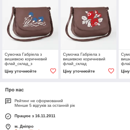
Сумочка Габріела з
Сумочка Габріела з
Сумо
вишивкою коричневий
вишивкою коричневий
виш
флай_склад_з
флай_склад
фла
Ціну уточнюйте
Ціну уточнюйте
Цін
Про нас
Рейтинг не сформований
Менше 5 відгуків за останній рік
Працює з 16.11.2011
м. Дніпро