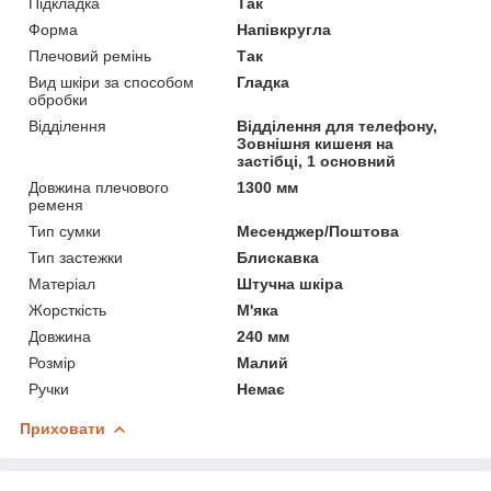
Підкладка
Так
Форма
Напівкругла
Плечовий ремінь
Так
Вид шкіри за способом
Гладка
обробки
Відділення
Відділення для телефону,
Зовнішня кишеня на
застібці, 1 основний
Довжина плечового
1300 мм
ременя
Тип сумки
Месенджер/Поштова
Тип застежки
Блискавка
Матеріал
Штучна шкіра
Жорсткість
М'яка
Довжина
240 мм
Розмір
Малий
Ручки
Немає
Приховати