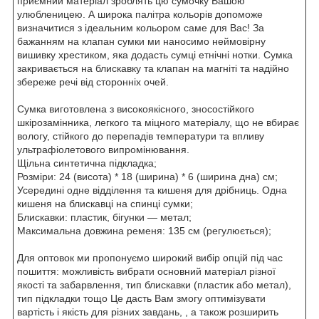
приємний матеріал зроблять цю сумочку Вашою
улюбленицею. А широка палітра кольорів допоможе
визначитися з ідеальним кольором саме для Вас! За
бажанням на клапан сумки ми наносимо неймовірну
вишивку хрестиком, яка додасть сумці етнічні нотки. Сумка
закривається на блискавку та клапан на магніті та надійно
збереже речі від сторонніх очей.
Сумка виготовлена з високоякісного, зносостійкого
шкірозамінника, легкого та міцного матеріалу, що не вбирає
вологу, стійкого до перепадів температури та впливу
ультрафіолетового випромінювання.
Щільна синтетична підкладка;
Розміри: 24 (висота) * 18 (ширина) * 6 (ширина дна) см;
Усередині одне відділення та кишеня для дрібниць. Одна
кишеня на блискавці на спинці сумки;
Блискавки: пластик, бігунки — метал;
Максимальна довжина ременя: 135 см (регулюється);
Для оптовок ми пропонуємо широкий вибір опцій під час
пошиття: можливість вибрати основний матеріал різної
якості та забарвлення, тип блискавки (пластик або метал),
тип підкладки тощо Це дасть Вам змогу оптимізувати
вартість і якість для різних завдань, , а також розширить