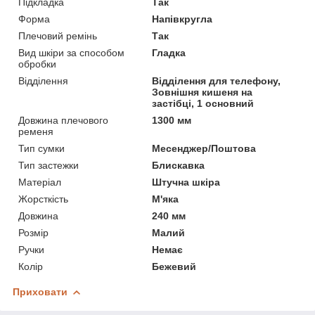
Підкладка
Так
Форма
Напівкругла
Плечовий ремінь
Так
Вид шкіри за способом
Гладка
обробки
Відділення
Відділення для телефону,
Зовнішня кишеня на
застібці, 1 основний
Довжина плечового
1300 мм
ременя
Тип сумки
Месенджер/Поштова
Тип застежки
Блискавка
Матеріал
Штучна шкіра
Жорсткість
М'яка
Довжина
240 мм
Розмір
Малий
Ручки
Немає
Колір
Бежевий
Приховати