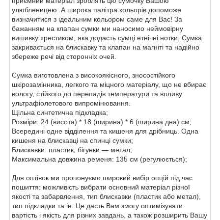
приємний матеріал зроблять цю сумочку Вашою
улюбленицею. А широка палітра кольорів допоможе
визначитися з ідеальним кольором саме для Вас! За
бажанням на клапан сумки ми наносимо неймовірну
вишивку хрестиком, яка додасть сумці етнічні нотки. Сумка
закривається на блискавку та клапан на магніті та надійно
збереже речі від сторонніх очей.
Сумка виготовлена з високоякісного, зносостійкого
шкірозамінника, легкого та міцного матеріалу, що не вбирає
вологу, стійкого до перепадів температури та впливу
ультрафіолетового випромінювання.
Щільна синтетична підкладка;
Розміри: 24 (висота) * 18 (ширина) * 6 (ширина дна) см;
Всередині одне відділення та кишеня для дрібниць. Одна
кишеня на блискавці на спинці сумки;
Блискавки: пластик, бігунки — метал;
Максимальна довжина ременя: 135 см (регулюється);
Для оптівок ми пропонуємо широкий вибір опцій під час
пошиття: можливість вибрати основний матеріал різної
якості та забарвлення, тип блискавки (пластик або метал),
тип підкладки та ін. Це дасть Вам змогу оптимізувати
вартість і якість для різних завдань, а також розширить Вашу