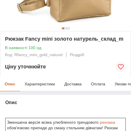
Рюкзак Fancy mini золото натурель_склад_m
В наявності 100 од.
Код: Rfancy_mini_gold_naturel
Роздріб
Ціну уточнюйте
Опис
Характеристики
Доставка
Оплата
Умови п
Опис
Зменшена версія всіма улюбленого трендового
рюкзака
обов'язково припаде до смаку стильним дівчатам! Рюкзак