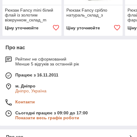
Рюкзак Fancy mini білий
Рюкзак Fancy срібло
Рюкз
флай із золотим
натураль_склад_з
флай
візерунком_склад_m
фар
Ціну уточнюйте
Ціну уточнюйте
Цін
Про нас
Рейтинг не сформований
Менше 5 відгуків за останній рік
Працює з 16.11.2011
м. Дніпро
Дніпро, Україна
Контакти
Сьогодні працює з 09:00 до 17:00
Показати весь графік роботи
Про нас