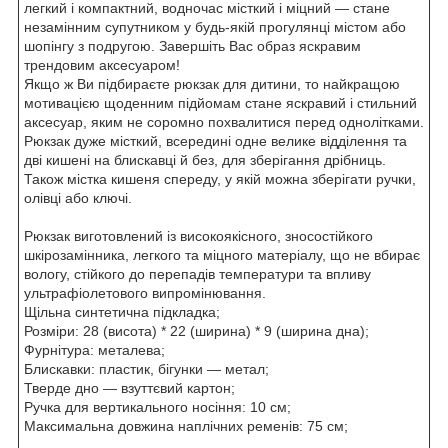
легкий і компактний, водночас місткий і міцний — стане
незамінним супутником у будь-якій прогулянці містом або
шопінгу з подругою. Завершіть Вас образ яскравим
трендовим аксесуаром!
Якщо ж Ви підбираєте рюкзак для дитини, то найкращою
мотивацією щоденним підйомам стане яскравий і стильний
аксесуар, яким не соромно похвалитися перед однолітками.
Рюкзак дуже місткий, всередині одне велике відділення та
дві кишені на блискавці й без, для зберігання дрібниць.
Також містка кишеня спереду, у якій можна зберігати ручки,
олівці або ключі.
Рюкзак виготовлений із високоякісного, зносостійкого
шкірозамінника, легкого та міцного матеріалу, що не вбирає
вологу, стійкого до перепадів температури та впливу
ультрафіолетового випромінювання.
Щільна синтетична підкладка;
Розміри: 28 (висота) * 22 (ширина) * 9 (ширина дна);
Фурнітура: металева;
Блискавки: пластик, бігунки — метал;
Тверде дно — взуттєвий картон;
Ручка для вертикального носіння: 10 см;
Максимальна довжина наплічних ременів: 75 см;