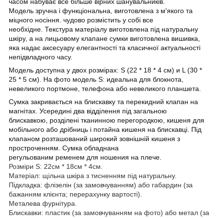
часом набуває все більше вірних шанувальників.
Модель зручна і функціональна, виготовлена з м'якого та
міцного носіння. чудово розмістить у собі все
необхідне. Текстура матеріалу виготовлена під натуральну
шкіру, а на лицьовому клапане сумки виготовлена вишивка,
яка надає аксесуару елегантності та класичної актуальності
непідвладного часу.
Модель доступна у двох розмірах: S (22 * 18 * 4 см) и L (30 *
25 * 5 см). На фото модель S: идеальна для блокнота,
невеликого портмоне, телефона або невеликого планшета.
Сумка закривається на блискавку та перекидний клапан на
магнітах. Усередині
два відділення під загальною
блискавкою,
розділені тканинною перегородкою
, кишеня для
мобільного або дрібниць і потайна кишеня на блискавці. Під
клапаном розташований
широкий зовнішній кишеня з
простроченням. Сумка обладнана
регульованим ременем для ношения на плече.
Розміри S: 22см * 18см * 4см.
Матеріал: щільна шкіра з тисненням під натуральну.
Підкладка: флізелін (за замовчуванням) або габардин (за
бажанням клієнта; перерахунку вартості).
Металева фурнітура.
Блискавки: пластик (за замовчуванням на фото) або метал (за