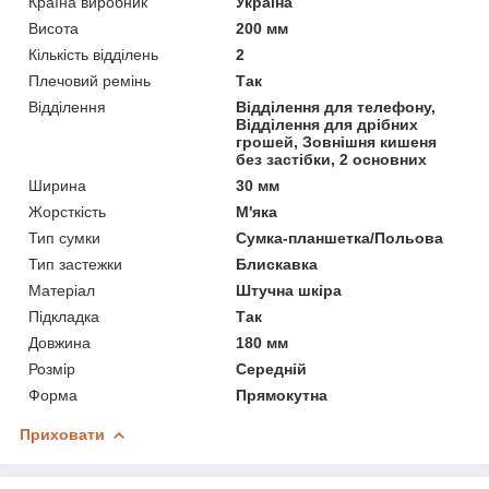
Країна виробник
Україна
Висота
200 мм
Кількість відділень
2
Плечовий ремінь
Так
Відділення
Відділення для телефону,
Відділення для дрібних
грошей, Зовнішня кишеня
без застібки, 2 основних
Ширина
30 мм
Жорсткість
М'яка
Тип сумки
Сумка-планшетка/Польова
Тип застежки
Блискавка
Матеріал
Штучна шкіра
Підкладка
Так
Довжина
180 мм
Розмір
Середній
Форма
Прямокутна
Приховати