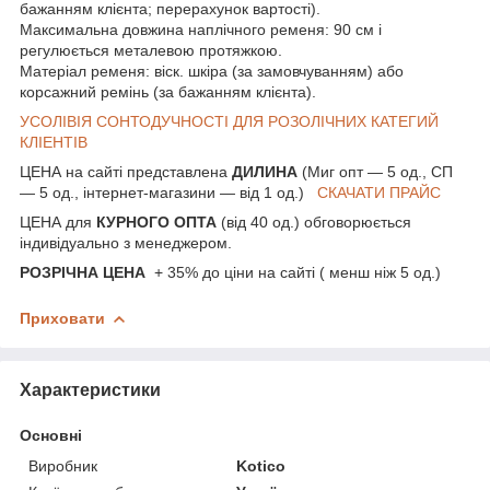
бажанням клієнта; перерахунок вартості).
Максимальна довжина наплічного ременя: 90 см і
регулюється металевою протяжкою.
Матеріал ременя: віск. шкіра (за замовчуванням) або
корсажний ремінь (за бажанням клієнта).
УСОЛІВІЯ СОНТОДУЧНОСТІ ДЛЯ РОЗОЛІЧНИХ КАТЕГИЙ
КЛІЕНТІВ
ЦЕНА на сайті представлена
ДИЛИНА
(Миг опт — 5 од., СП
— 5 од., інтернет-магазини — від 1 од.)
СКАЧАТИ ПРАЙС
ЦЕНА для
КУРНОГО ОПТА
(від 40 од.) обговорюється
індивідуально з менеджером.
РОЗРІЧНА ЦЕНА
+ 35% до ціни на сайті ( менш ніж 5 од.)
Приховати
Характеристики
Основні
Виробник
Kotico